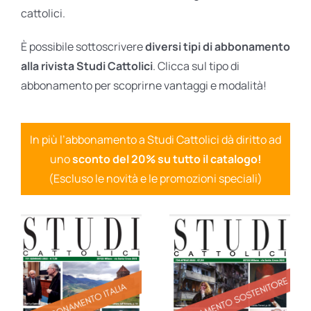
cattolici.
È possibile sottoscrivere
diversi tipi di abbonamento
alla rivista Studi Cattolici
. Clicca sul tipo di
abbonamento per scoprirne vantaggi e modalità!
In più l’abbonamento a Studi Cattolici dà diritto ad
uno
sconto del 20% su tutto il catalogo!
(Escluso le novità e le promozioni speciali)