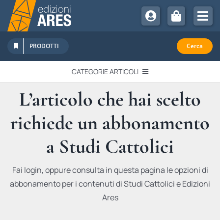
Salta
al
Tog
contenuto
Nav
Chi Siamo
PRODOTTI
Cerca
Sostienici
CATEGORIE ARTICOLI
Abbonamenti
L’articolo che hai scelto
EDITORIALI
Promozioni
richiede un abbonamento
Newsletter
IN QUESTO NUMERO
Eventi
a Studi Cattolici
Libri Ares
QUADERNI MONOGRAFICI
Fai login, oppure consulta in questa pagina le opzioni di
abbonamento per i contenuti di Studi Cattolici e Edizioni
RECENSIONI
Ares