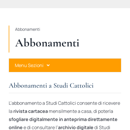
STUDI
RUBRICHE
Abbonamenti
Abbonamenti
Menu Sezioni
Abbonamenti a Studi Cattolici
Abbonamenti a Studi Cattolici
Ares Gold
L’abbonamento a Studi Cattolici consente di ricevere
Ares Digital
la
rivista cartacea
mensilmente a casa, di poterla
sfogliare digitalmente in anteprima direttamente
Ares Gift Card
online
e di consultare l’
archivio digitale
di Studi