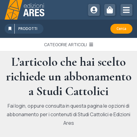
Salta
al
Tog
contenuto
Nav
Chi Siamo
PRODOTTI
Cerca
Sostienici
CATEGORIE ARTICOLI
Abbonamenti
L’articolo che hai scelto
EDITORIALI
Promozioni
richiede un abbonamento
Newsletter
IN QUESTO NUMERO
Eventi
a Studi Cattolici
Libri Ares
QUADERNI MONOGRAFICI
Fai login, oppure consulta in questa pagina le opzioni di
abbonamento per i contenuti di Studi Cattolici e Edizioni
RECENSIONI
Ares