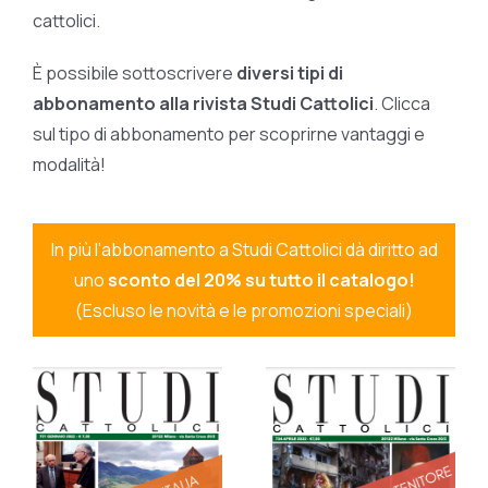
cattolici.
È possibile sottoscrivere
diversi tipi di
abbonamento alla rivista Studi Cattolici
. Clicca
sul tipo di abbonamento per scoprirne vantaggi e
modalità!
In più l’abbonamento a Studi Cattolici dà diritto ad
uno
sconto del 20% su tutto il catalogo!
(Escluso le novità e le promozioni speciali)