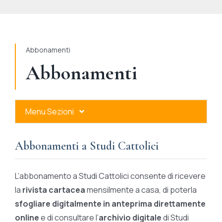
STUDI
RUBRICHE
Abbonamenti
Abbonamenti
Menu Sezioni
Abbonamenti a Studi Cattolici
Abbonamenti a Studi Cattolici
Ares Gold
L’abbonamento a Studi Cattolici consente di ricevere
Ares Digital
la
rivista cartacea
mensilmente a casa, di poterla
sfogliare digitalmente in anteprima direttamente
Ares Gift Card
online
e di consultare l’
archivio digitale
di Studi