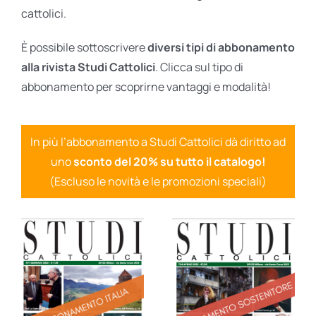
cattolici.
È possibile sottoscrivere
diversi tipi di abbonamento
alla rivista Studi Cattolici
. Clicca sul tipo di
abbonamento per scoprirne vantaggi e modalità!
In più l’abbonamento a Studi Cattolici dà diritto ad
uno
sconto del 20% su tutto il catalogo!
(Escluso le novità e le promozioni speciali)