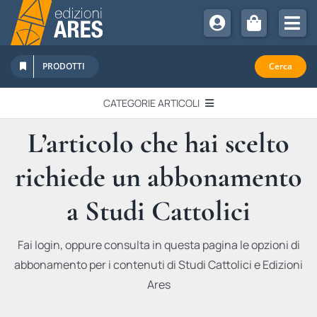
Salta
al
Tog
contenuto
Nav
Chi Siamo
PRODOTTI
Cerca
Sostienici
CATEGORIE ARTICOLI
Abbonamenti
L’articolo che hai scelto
EDITORIALI
Promozioni
richiede un abbonamento
Newsletter
IN QUESTO NUMERO
Eventi
a Studi Cattolici
Libri Ares
QUADERNI MONOGRAFICI
Fai login, oppure consulta in questa pagina le opzioni di
abbonamento per i contenuti di Studi Cattolici e Edizioni
RECENSIONI
Ares