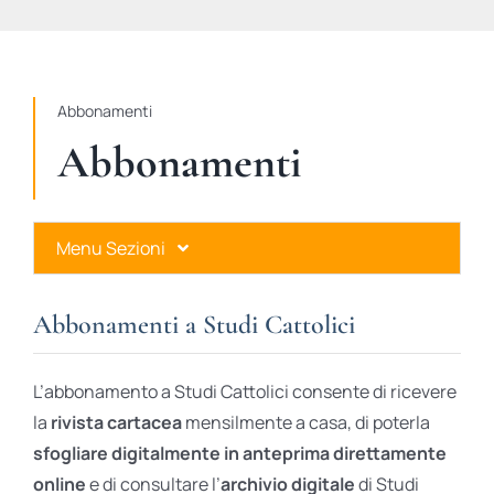
STUDI
RUBRICHE
Abbonamenti
Abbonamenti
Menu Sezioni
Abbonamenti a Studi Cattolici
Abbonamenti a Studi Cattolici
Ares Gold
L’abbonamento a Studi Cattolici consente di ricevere
Ares Digital
la
rivista cartacea
mensilmente a casa, di poterla
sfogliare digitalmente in anteprima direttamente
Ares Gift Card
online
e di consultare l’
archivio digitale
di Studi