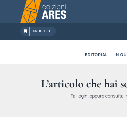
Salta
al
contenuto
PRODOTTI
EDITORIALI
IN Q
L’articolo che hai 
Fai login, oppure consulta i