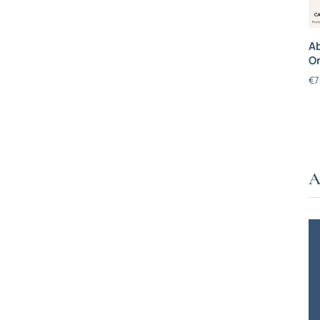
Ab
On
€
7
A