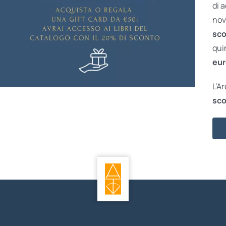
di 
nov
sco
qui
eur
L’A
sco