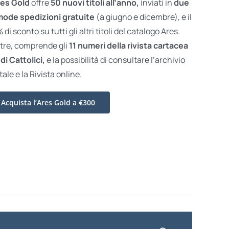
es Gold
offre
50 nuovi titoli all’anno,
inviati in
due
ode spedizioni gratuite
(a giugno e dicembre), e il
di sconto su tutti gli altri titoli del catalogo Ares.
ltre, comprende gli
11 numeri della rivista cartacea
di Cattolici,
e la possibilità di consultare l’archivio
tale e la Rivista online.
Acquista l’Ares Gold a €300