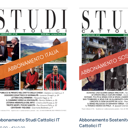
bonamento Studi Cattolici IT
Abbonamento Sostenito
Cattolici IT
0,00
–
€
140,00