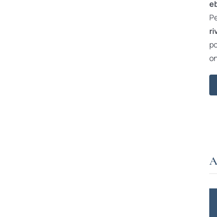
e
Pe
ri
po
on
A