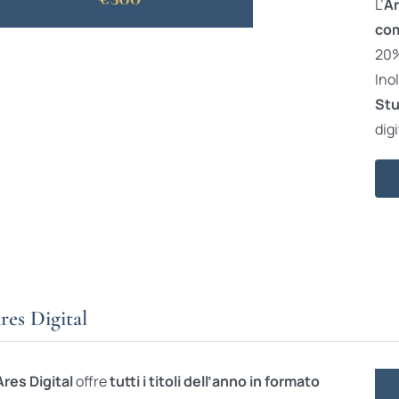
L’
Ar
com
20% 
Ino
Stu
digi
res Digital
Ares Digital
offre
tutti i titoli dell’anno in formato