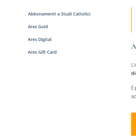
Abbonamenti a Studi Cattolici
Ares Gold
Ares Digital
A
Ares Gift Card
L’
di
È 
sc