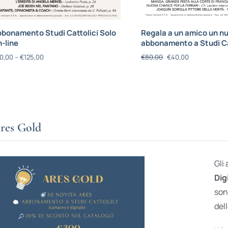
bonamento Studi Cattolici Solo
Regala a un amico un n
-line
abbonamento a Studi Ca
0,00
–
€
125,00
€
80,00
€
40,00
res Gold
Gli
Dig
son
dell