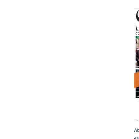
Ab
€
8