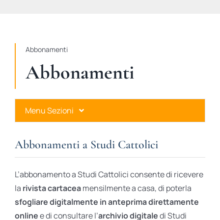
STUDI
RUBRICHE
Abbonamenti
Abbonamenti
Menu Sezioni
Abbonamenti a Studi Cattolici
Abbonamenti a Studi Cattolici
Ares Gold
L’abbonamento a Studi Cattolici consente di ricevere
Ares Digital
la
rivista cartacea
mensilmente a casa, di poterla
sfogliare digitalmente in anteprima direttamente
Ares Gift Card
online
e di consultare l’
archivio digitale
di Studi