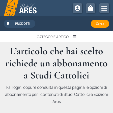
Salta
al
Tog
contenuto
Nav
Chi Siamo
PRODOTTI
Cerca
Sostienici
CATEGORIE ARTICOLI
Abbonamenti
L’articolo che hai scelto
EDITORIALI
Promozioni
richiede un abbonamento
Newsletter
IN QUESTO NUMERO
Eventi
a Studi Cattolici
Libri Ares
QUADERNI MONOGRAFICI
Fai login, oppure consulta in questa pagina le opzioni di
abbonamento per i contenuti di Studi Cattolici e Edizioni
RECENSIONI
Ares