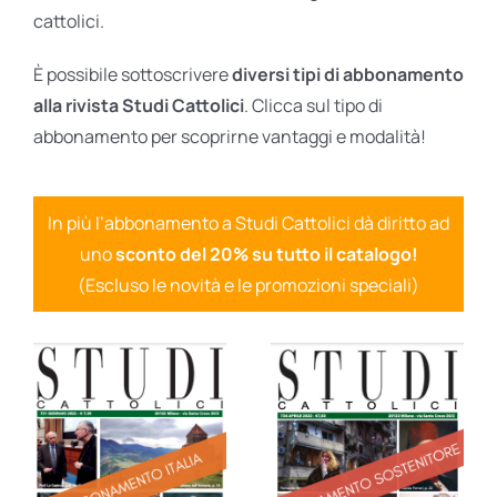
cattolici.
È possibile sottoscrivere
diversi tipi di abbonamento
alla rivista Studi Cattolici
. Clicca sul tipo di
abbonamento per scoprirne vantaggi e modalità!
In più l’abbonamento a Studi Cattolici dà diritto ad
uno
sconto del 20% su tutto il catalogo!
(Escluso le novità e le promozioni speciali)