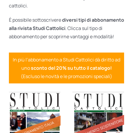
cattolici.
È possibile sottoscrivere
diversi tipi di abbonamento
alla rivista Studi Cattolici
. Clicca sul tipo di
abbonamento per scoprirne vantaggi e modalità!
In più l’abbonamento a Studi Cattolici dà diritto ad
uno
sconto del 20% su tutto il catalogo!
(Escluso le novità e le promozioni speciali)