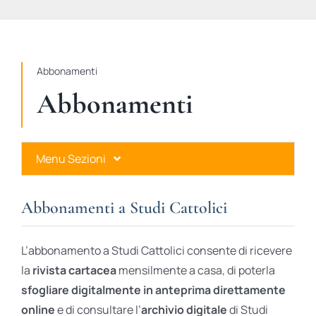
STUDI
RUBRICHE
Abbonamenti
Abbonamenti
Menu Sezioni
Abbonamenti a Studi Cattolici
Abbonamenti a Studi Cattolici
Ares Gold
L’abbonamento a Studi Cattolici consente di ricevere
Ares Digital
la
rivista cartacea
mensilmente a casa, di poterla
sfogliare digitalmente in anteprima direttamente
Ares Gift Card
online
e di consultare l’
archivio digitale
di Studi