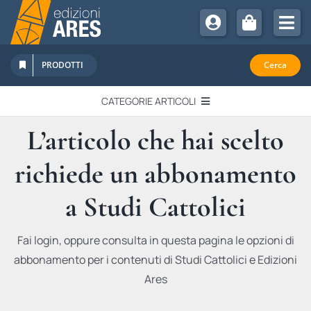
Salta
al
Tog
contenuto
Nav
Chi Siamo
PRODOTTI
Cerca
Sostienici
CATEGORIE ARTICOLI
Abbonamenti
L’articolo che hai scelto
EDITORIALI
Promozioni
richiede un abbonamento
Newsletter
IN QUESTO NUMERO
Eventi
a Studi Cattolici
Libri Ares
QUADERNI MONOGRAFICI
Fai login, oppure consulta in questa pagina le opzioni di
abbonamento per i contenuti di Studi Cattolici e Edizioni
RECENSIONI
Ares