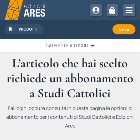
Salta
al
Tog
contenuto
Nav
Chi Siamo
PRODOTTI
Cerca
Sostienici
CATEGORIE ARTICOLI
Abbonamenti
L’articolo che hai scelto
EDITORIALI
Promozioni
richiede un abbonamento
Newsletter
IN QUESTO NUMERO
Eventi
a Studi Cattolici
Libri Ares
QUADERNI MONOGRAFICI
Fai login, oppure consulta in questa pagina le opzioni di
abbonamento per i contenuti di Studi Cattolici e Edizioni
RECENSIONI
Ares