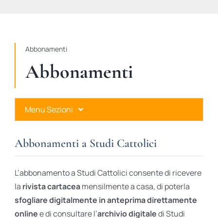
STUDI
RUBRICHE
Abbonamenti
Abbonamenti
Menu Sezioni
Abbonamenti a Studi Cattolici
Abbonamenti a Studi Cattolici
Ares Gold
L’abbonamento a Studi Cattolici consente di ricevere
Ares Digital
la
rivista cartacea
mensilmente a casa, di poterla
sfogliare digitalmente in anteprima direttamente
Ares Gift Card
online
e di consultare l’
archivio digitale
di Studi