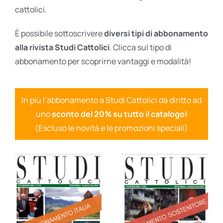
cattolici.
È possibile sottoscrivere
diversi tipi di abbonamento
alla rivista Studi Cattolici
. Clicca sul tipo di
abbonamento per scoprirne vantaggi e modalità!
In più l’abbonamento a Studi Cattolici dà diritto ad
uno
sconto del 20% su tutto il catalogo!
(Escluso le novità e le promozioni speciali)