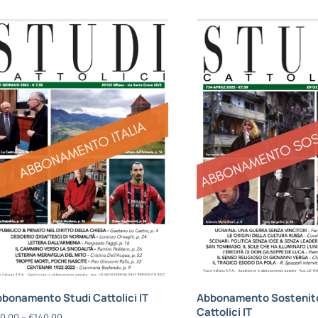
bonamento Studi Cattolici IT
Abbonamento Sostenito
Cattolici IT
0,00
–
€
140,00