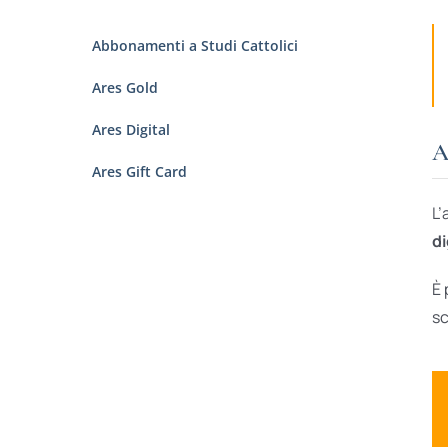
Abbonamenti a Studi Cattolici
Ares Gold
Ares Digital
A
Ares Gift Card
L’
di
È 
sc