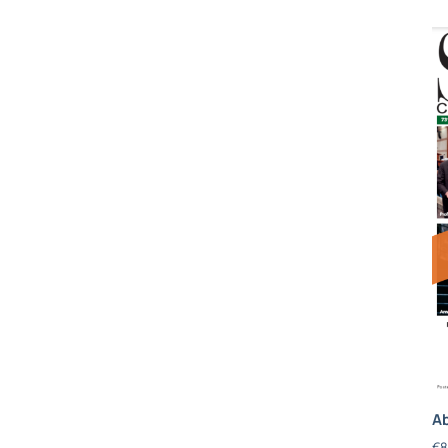
Ab
€
8