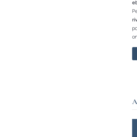
e
Pe
ri
po
on
A