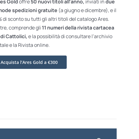
es Gold
offre
50 nuovi titoli all’anno,
inviati in
due
ode spedizioni gratuite
(a giugno e dicembre), e il
di sconto su tutti gli altri titoli del catalogo Ares.
ltre, comprende gli
11 numeri della rivista cartacea
di Cattolici,
e la possibilità di consultare l’archivio
tale e la Rivista online.
Acquista l’Ares Gold a €300