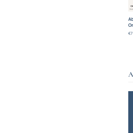
Ab
On
€
7
A