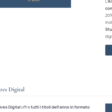
L’
Ar
com
20% 
Ino
Stu
digi
res Digital
Ares Digital
offre
tutti i titoli dell’anno in formato