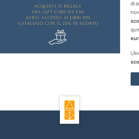
di 
nov
sco
qui
eur
L’A
sco