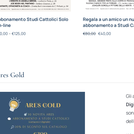
bonamento Studi Cattolici Solo
Regala a un amico un n
-line
abbonamento a Studi Ca
0,00
–
€
125,00
€
80,00
€
40,00
res Gold
Gli
Dig
son
dell