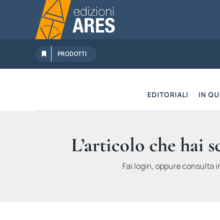
Salta
al
contenuto
PRODOTTI
EDITORIALI
IN Q
L’articolo che hai 
Fai login, oppure consulta i