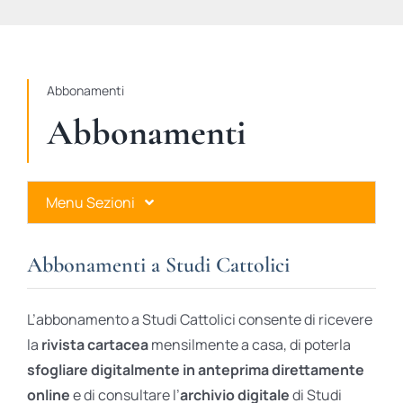
STUDI
RUBRICHE
Abbonamenti
Abbonamenti
Menu Sezioni
Abbonamenti a Studi Cattolici
Abbonamenti a Studi Cattolici
Ares Gold
L’abbonamento a Studi Cattolici consente di ricevere
Ares Digital
la
rivista cartacea
mensilmente a casa, di poterla
sfogliare digitalmente in anteprima direttamente
Ares Gift Card
online
e di consultare l’
archivio digitale
di Studi