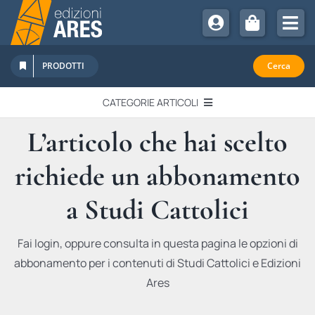
Salta
al
Tog
contenuto
Nav
Chi Siamo
PRODOTTI
Cerca
Sostienici
CATEGORIE ARTICOLI
Abbonamenti
L’articolo che hai scelto
EDITORIALI
Promozioni
richiede un abbonamento
Newsletter
IN QUESTO NUMERO
Eventi
a Studi Cattolici
Libri Ares
QUADERNI MONOGRAFICI
Fai login, oppure consulta in questa pagina le opzioni di
abbonamento per i contenuti di Studi Cattolici e Edizioni
RECENSIONI
Ares