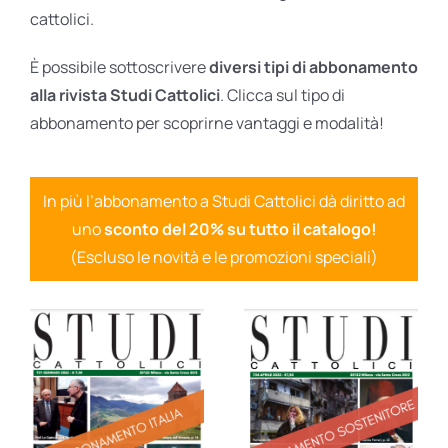
cattolici.
È possibile sottoscrivere
diversi tipi di abbonamento
alla rivista Studi Cattolici
. Clicca sul tipo di
abbonamento per scoprirne vantaggi e modalità!
In più l’abbonamento a Studi Cattolici dà diritto ad
uno
sconto del 20% su tutto il catalogo!
(Escluso le novità e le promozioni speciali)