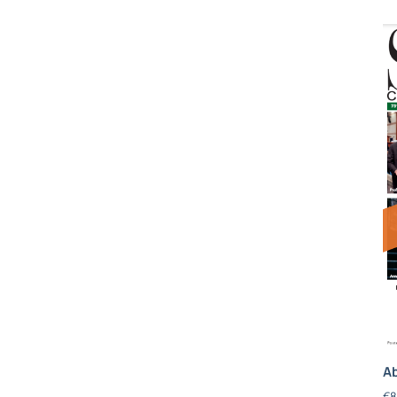
Ab
€
8