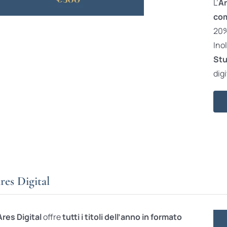
L’
Ar
com
20% 
Ino
Stu
digi
res Digital
Ares Digital
offre
tutti i titoli dell’anno in formato