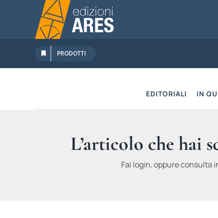
Salta
al
contenuto
PRODOTTI
EDITORIALI
IN Q
L’articolo che hai 
Fai login, oppure consulta i