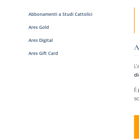
Abbonamenti a Studi Cattolici
Ares Gold
Ares Digital
A
Ares Gift Card
L’
di
È 
sc