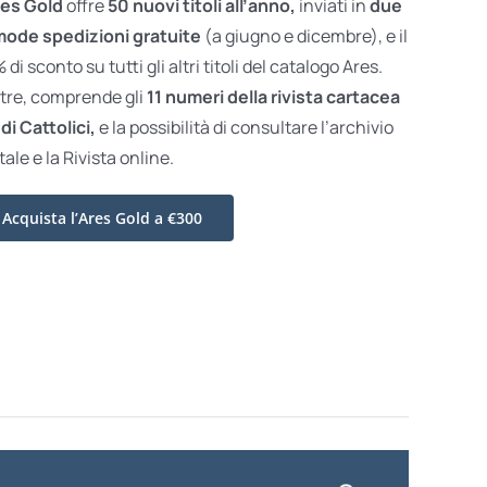
es Gold
offre
50 nuovi titoli all’anno,
inviati in
due
ode spedizioni gratuite
(a giugno e dicembre), e il
di sconto su tutti gli altri titoli del catalogo Ares.
ltre, comprende gli
11 numeri della rivista cartacea
di Cattolici,
e la possibilità di consultare l’archivio
tale e la Rivista online.
Acquista l’Ares Gold a €300