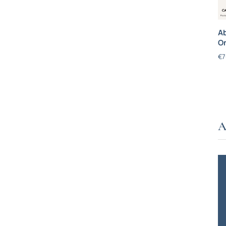
Ab
On
€
7
A