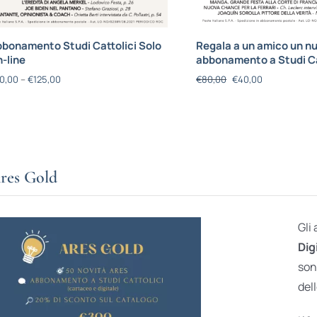
bonamento Studi Cattolici Solo
Regala a un amico un n
-line
abbonamento a Studi Ca
0,00
–
€
125,00
€
80,00
€
40,00
res Gold
Gli
Dig
son
dell