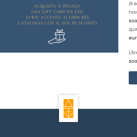
di 
nov
sco
qui
eur
L’A
sco