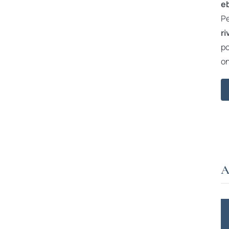
e
Pe
ri
po
on
A