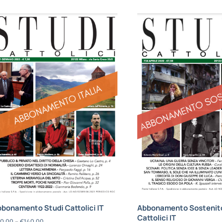
bonamento Studi Cattolici IT
Abbonamento Sostenito
Cattolici IT
0,00
–
€
140,00