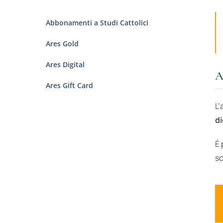
Abbonamenti a Studi Cattolici
Ares Gold
Ares Digital
A
Ares Gift Card
L’
di
È 
sc