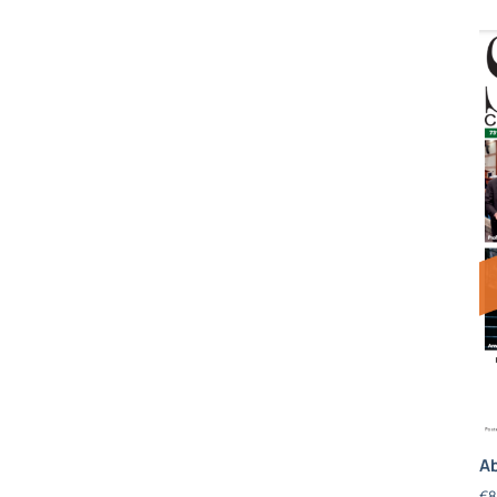
Ab
€
8