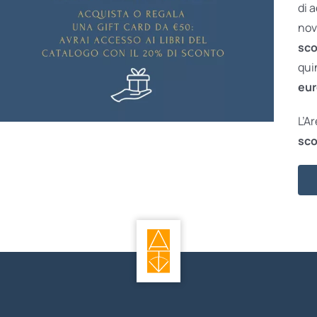
di 
nov
sco
qui
eur
L’A
sco