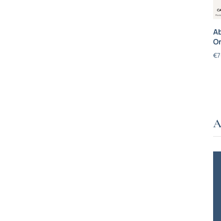
Ab
On
€
7
A