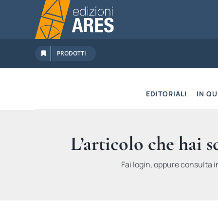
Salta
al
contenuto
PRODOTTI
EDITORIALI
IN Q
L’articolo che hai 
Fai login, oppure consulta i