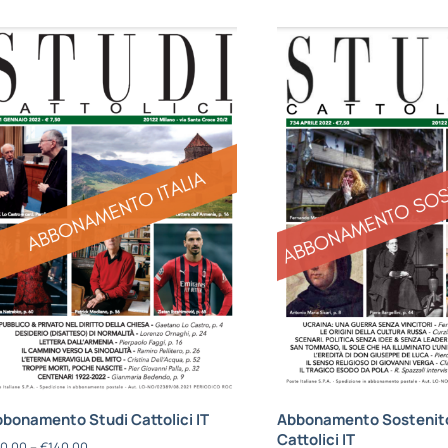
bonamento Studi Cattolici IT
Abbonamento Sostenito
Cattolici IT
0,00
–
€
140,00