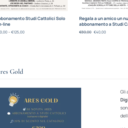
bonamento Studi Cattolici Solo
Regala a un amico un n
-line
abbonamento a Studi Ca
0,00
–
€
125,00
€
80,00
€
40,00
res Gold
Gli
Dig
son
dell