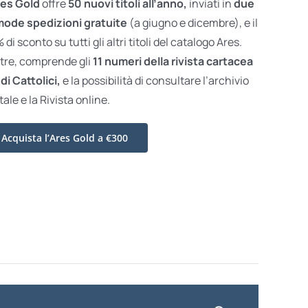
es Gold
offre
50 nuovi titoli all’anno,
inviati in
due
ode spedizioni gratuite
(a giugno e dicembre), e il
di sconto su tutti gli altri titoli del catalogo Ares.
ltre, comprende gli
11 numeri della rivista cartacea
di Cattolici,
e la possibilità di consultare l’archivio
tale e la Rivista online.
Acquista l’Ares Gold a €300