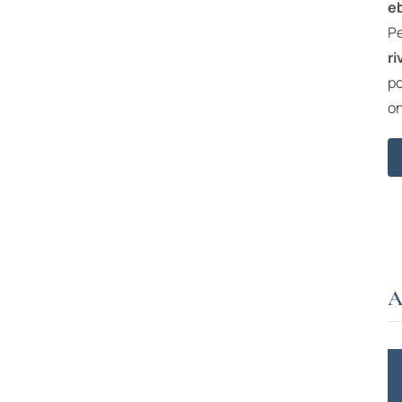
e
Pe
ri
po
on
A