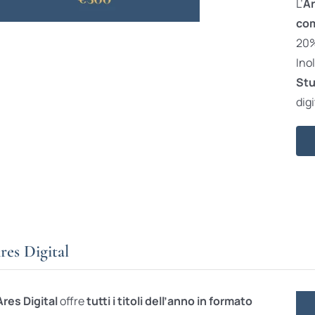
L’
Ar
com
20% 
Ino
Stu
digi
res Digital
Ares Digital
offre
tutti i titoli dell’anno in formato