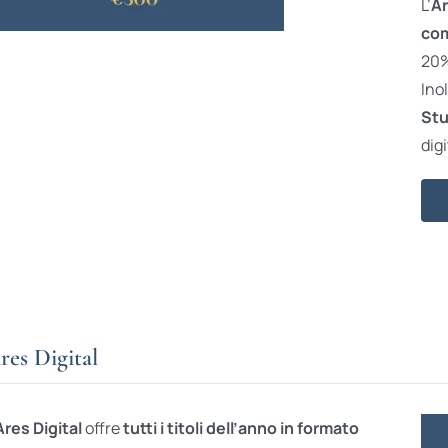
L’
Ar
com
20% 
Ino
Stu
digi
res Digital
Ares Digital
offre
tutti i titoli dell’anno in formato