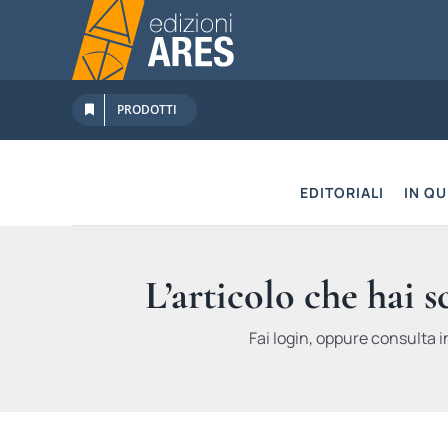
Salta
al
contenuto
PRODOTTI
EDITORIALI
IN Q
L’articolo che hai 
Fai login, oppure consulta i