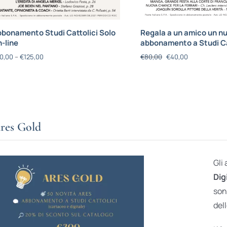
bonamento Studi Cattolici Solo
Regala a un amico un n
-line
abbonamento a Studi Ca
0,00
–
€
125,00
€
80,00
€
40,00
res Gold
Gli
Dig
son
dell