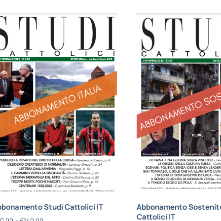
bonamento Studi Cattolici IT
Abbonamento Sostenito
Cattolici IT
0,00
–
€
140,00