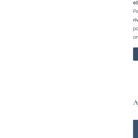
e
Pe
ri
po
on
A