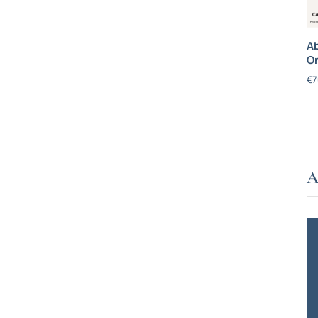
Ab
On
€
7
A