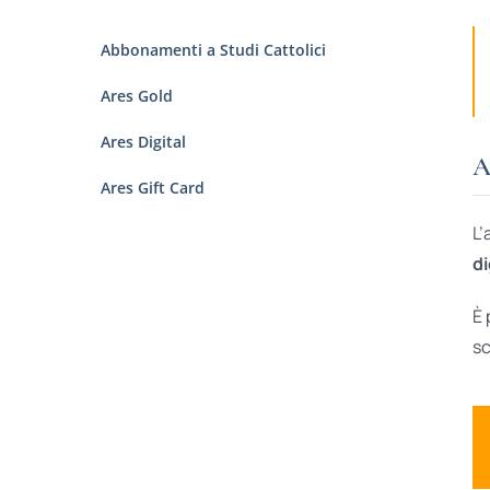
Abbonamenti a Studi Cattolici
Ares Gold
Ares Digital
A
Ares Gift Card
L’
di
È 
sc