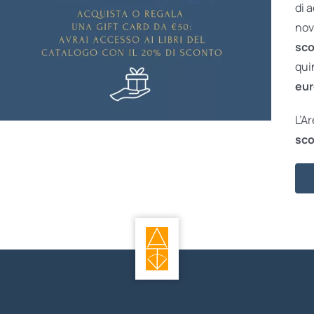
di 
nov
sco
qui
eur
L’A
sco