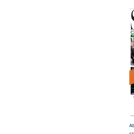
Ab
€
8