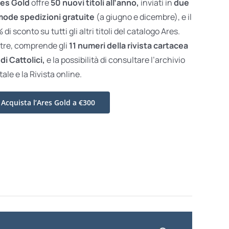
es Gold
offre
50 nuovi titoli all’anno,
inviati in
due
ode spedizioni gratuite
(a giugno e dicembre), e il
di sconto su tutti gli altri titoli del catalogo Ares.
ltre, comprende gli
11 numeri della rivista cartacea
di Cattolici,
e la possibilità di consultare l’archivio
tale e la Rivista online.
Acquista l’Ares Gold a €300