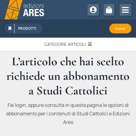
Salta
al
Tog
contenuto
Nav
Chi Siamo
PRODOTTI
Cerca
Sostienici
CATEGORIE ARTICOLI
Abbonamenti
L’articolo che hai scelto
EDITORIALI
Promozioni
richiede un abbonamento
Newsletter
IN QUESTO NUMERO
Eventi
a Studi Cattolici
Libri Ares
QUADERNI MONOGRAFICI
Fai login, oppure consulta in questa pagina le opzioni di
abbonamento per i contenuti di Studi Cattolici e Edizioni
RECENSIONI
Ares