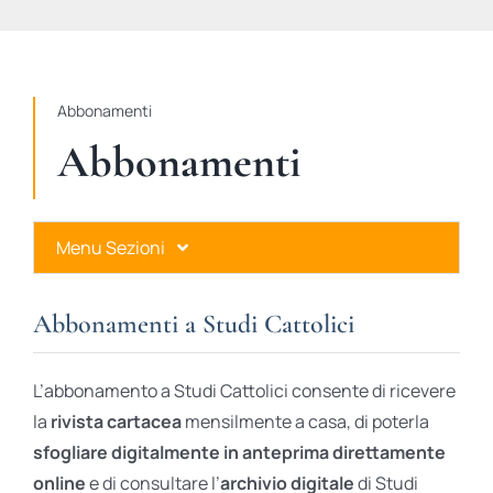
STUDI
RUBRICHE
Abbonamenti
Abbonamenti
Menu Sezioni
Abbonamenti a Studi Cattolici
Abbonamenti a Studi Cattolici
Ares Gold
L’abbonamento a Studi Cattolici consente di ricevere
Ares Digital
la
rivista cartacea
mensilmente a casa, di poterla
sfogliare digitalmente in anteprima direttamente
Ares Gift Card
online
e di consultare l’
archivio digitale
di Studi