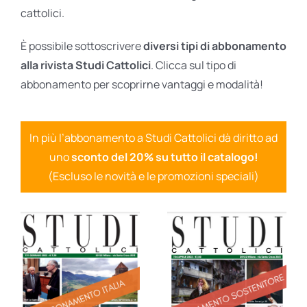
cattolici.
È possibile sottoscrivere
diversi tipi di abbonamento
alla rivista Studi Cattolici
. Clicca sul tipo di
abbonamento per scoprirne vantaggi e modalità!
In più l’abbonamento a Studi Cattolici dà diritto ad
uno
sconto del 20% su tutto il catalogo!
(Escluso le novità e le promozioni speciali)