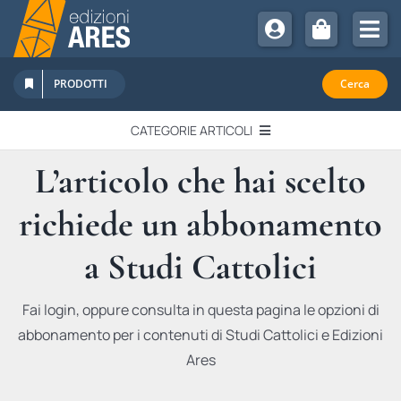
Salta
al
Tog
contenuto
Nav
Chi Siamo
PRODOTTI
Cerca
Sostienici
CATEGORIE ARTICOLI
Abbonamenti
L’articolo che hai scelto
EDITORIALI
Promozioni
richiede un abbonamento
Newsletter
IN QUESTO NUMERO
Eventi
a Studi Cattolici
Libri Ares
QUADERNI MONOGRAFICI
Fai login, oppure consulta in questa pagina le opzioni di
abbonamento per i contenuti di Studi Cattolici e Edizioni
RECENSIONI
Ares