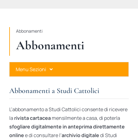
STUDI
RUBRICHE
Abbonamenti
Abbonamenti
Menu Sezioni
Abbonamenti a Studi Cattolici
Abbonamenti a Studi Cattolici
Ares Gold
L’abbonamento a Studi Cattolici consente di ricevere
Ares Digital
la
rivista cartacea
mensilmente a casa, di poterla
sfogliare digitalmente in anteprima direttamente
Ares Gift Card
online
e di consultare l’
archivio digitale
di Studi