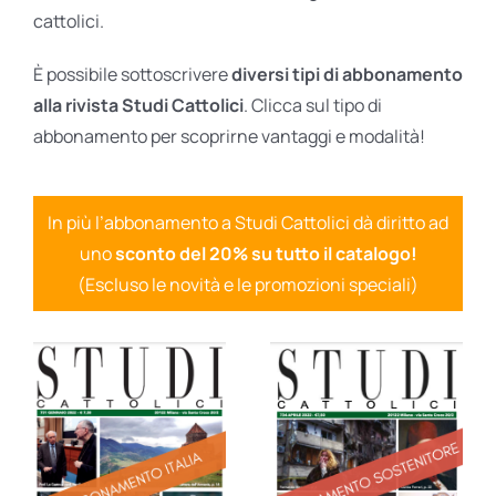
cattolici.
È possibile sottoscrivere
diversi tipi di abbonamento
alla rivista Studi Cattolici
. Clicca sul tipo di
abbonamento per scoprirne vantaggi e modalità!
In più l’abbonamento a Studi Cattolici dà diritto ad
uno
sconto del 20% su tutto il catalogo!
(Escluso le novità e le promozioni speciali)