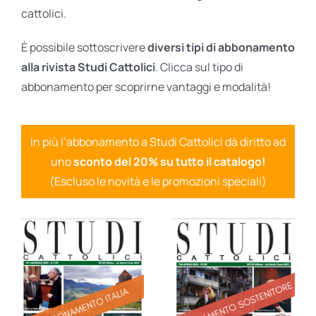
cattolici.
È possibile sottoscrivere
diversi tipi di abbonamento
alla rivista Studi Cattolici
. Clicca sul tipo di
abbonamento per scoprirne vantaggi e modalità!
In più l’abbonamento a Studi Cattolici dà diritto ad
uno
sconto del 20% su tutto il catalogo!
(Escluso le novità e le promozioni speciali)