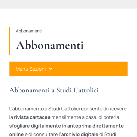
STUDI
RUBRICHE
Abbonamenti
Abbonamenti
Menu Sezioni
Abbonamenti a Studi Cattolici
Abbonamenti a Studi Cattolici
Ares Gold
L’abbonamento a Studi Cattolici consente di ricevere
Ares Digital
la
rivista cartacea
mensilmente a casa, di poterla
sfogliare digitalmente in anteprima direttamente
Ares Gift Card
online
e di consultare l’
archivio digitale
di Studi