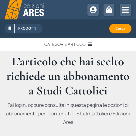
Salta
al
Tog
contenuto
Nav
Chi Siamo
PRODOTTI
Cerca
Sostienici
CATEGORIE ARTICOLI
Abbonamenti
L’articolo che hai scelto
EDITORIALI
Promozioni
richiede un abbonamento
Newsletter
IN QUESTO NUMERO
Eventi
a Studi Cattolici
Libri Ares
QUADERNI MONOGRAFICI
Fai login, oppure consulta in questa pagina le opzioni di
abbonamento per i contenuti di Studi Cattolici e Edizioni
RECENSIONI
Ares