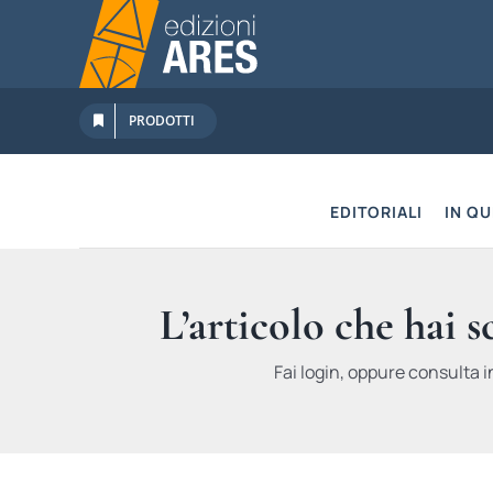
Salta
al
contenuto
PRODOTTI
EDITORIALI
IN Q
L’articolo che hai 
Fai login, oppure consulta i