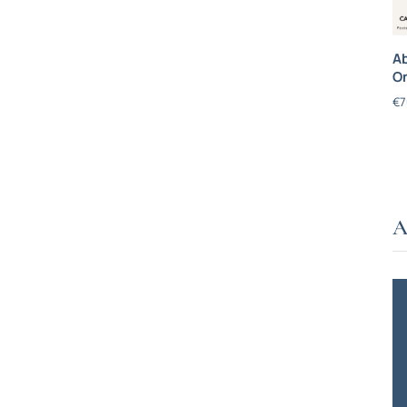
Ab
On
€
7
A