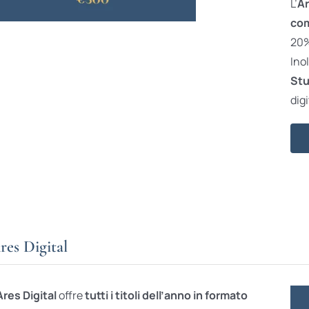
L’
Ar
com
20% 
Ino
Stu
digi
res Digital
Ares Digital
offre
tutti i titoli dell’anno in formato