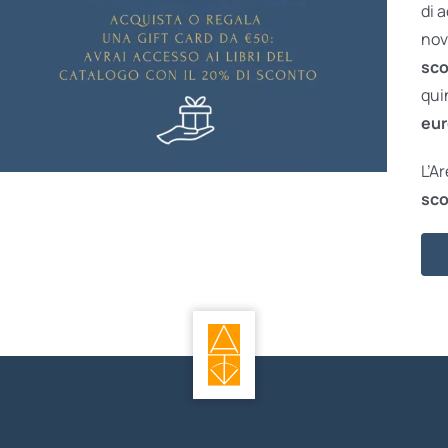
di 
nov
sco
qui
eur
L’A
sco