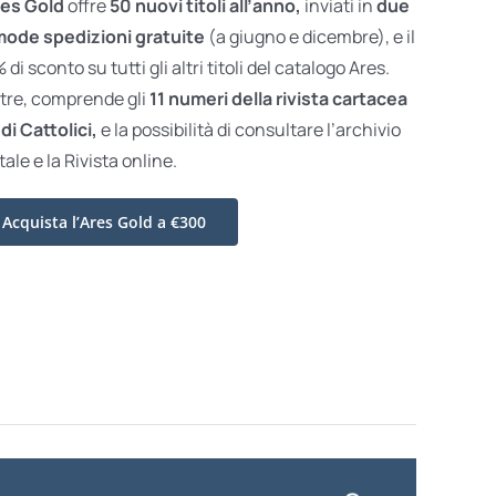
es Gold
offre
50 nuovi titoli all’anno,
inviati in
due
ode spedizioni gratuite
(a giugno e dicembre), e il
di sconto su tutti gli altri titoli del catalogo Ares.
ltre, comprende gli
11 numeri della rivista cartacea
di Cattolici,
e la possibilità di consultare l’archivio
tale e la Rivista online.
Acquista l’Ares Gold a €300