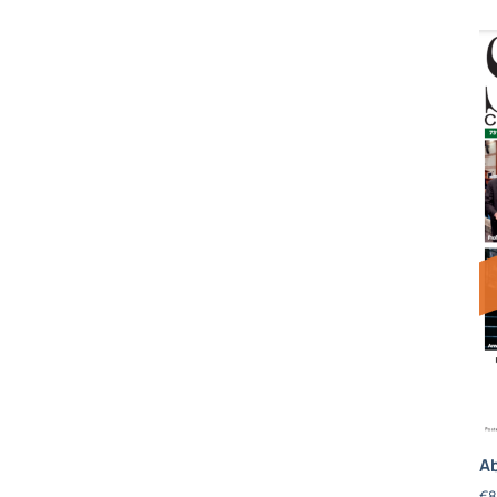
Ab
€
8