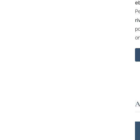
e
Pe
ri
po
on
A