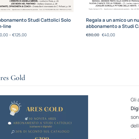
bonamento Studi Cattolici Solo
Regala a un amico un n
-line
abbonamento a Studi Ca
0,00
–
€
125,00
€
80,00
€
40,00
res Gold
Gli
Dig
son
dell