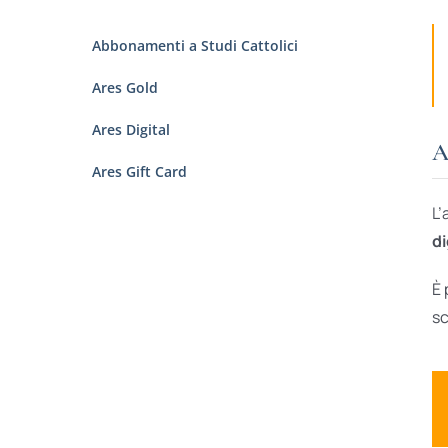
Abbonamenti a Studi Cattolici
Ares Gold
Ares Digital
A
Ares Gift Card
L’
di
È 
sc