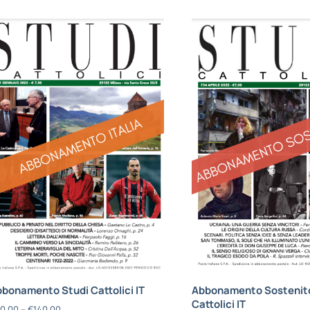
bonamento Studi Cattolici IT
Abbonamento Sostenito
Cattolici IT
0,00
–
€
140,00