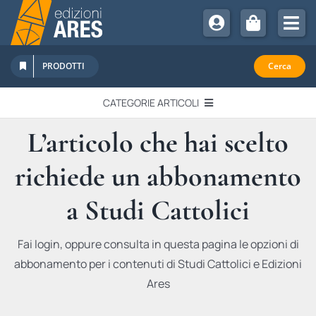
Salta
al
Tog
contenuto
Nav
Chi Siamo
PRODOTTI
Cerca
Sostienici
CATEGORIE ARTICOLI
Abbonamenti
L’articolo che hai scelto
EDITORIALI
Promozioni
richiede un abbonamento
Newsletter
IN QUESTO NUMERO
Eventi
a Studi Cattolici
Libri Ares
QUADERNI MONOGRAFICI
Fai login, oppure consulta in questa pagina le opzioni di
abbonamento per i contenuti di Studi Cattolici e Edizioni
RECENSIONI
Ares