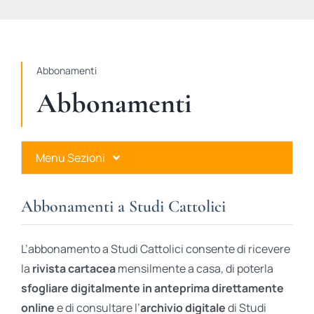
STUDI
RUBRICHE
Abbonamenti
Abbonamenti
Menu Sezioni
Abbonamenti a Studi Cattolici
Abbonamenti a Studi Cattolici
Ares Gold
L’abbonamento a Studi Cattolici consente di ricevere
Ares Digital
la
rivista cartacea
mensilmente a casa, di poterla
sfogliare digitalmente in anteprima direttamente
Ares Gift Card
online
e di consultare l’
archivio digitale
di Studi