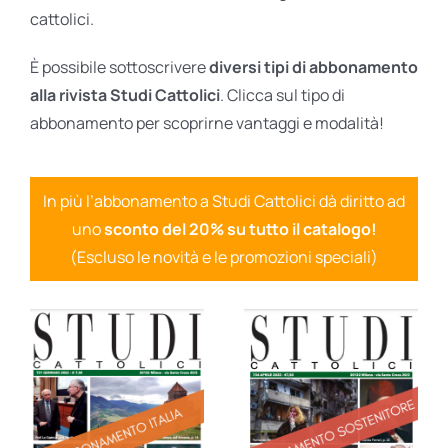
cattolici.
È possibile sottoscrivere
diversi tipi di abbonamento
alla rivista Studi Cattolici
. Clicca sul tipo di
abbonamento per scoprirne vantaggi e modalità!
In più l’abbonamento a Studi Cattolici dà diritto ad
uno
sconto del 20% su tutto il catalogo!
(Escluso le novità e le promozioni speciali)