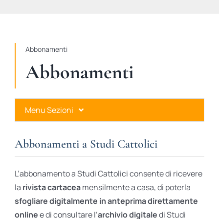
STUDI
RUBRICHE
Abbonamenti
Abbonamenti
Menu Sezioni
Abbonamenti a Studi Cattolici
Abbonamenti a Studi Cattolici
Ares Gold
L’abbonamento a Studi Cattolici consente di ricevere
Ares Digital
la
rivista cartacea
mensilmente a casa, di poterla
sfogliare digitalmente in anteprima direttamente
Ares Gift Card
online
e di consultare l’
archivio digitale
di Studi