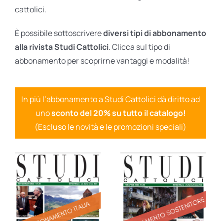
cattolici.
È possibile sottoscrivere
diversi tipi di abbonamento
alla rivista Studi Cattolici
. Clicca sul tipo di
abbonamento per scoprirne vantaggi e modalità!
In più l’abbonamento a Studi Cattolici dà diritto ad
uno
sconto del 20% su tutto il catalogo!
(Escluso le novità e le promozioni speciali)