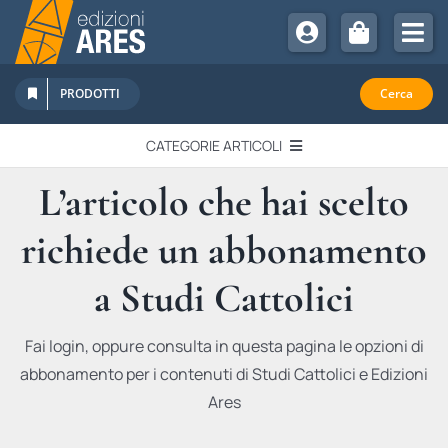
Salta
al
Tog
contenuto
Nav
Chi Siamo
PRODOTTI
Cerca
Sostienici
CATEGORIE ARTICOLI
Abbonamenti
L’articolo che hai scelto
EDITORIALI
Promozioni
richiede un abbonamento
Newsletter
IN QUESTO NUMERO
Eventi
a Studi Cattolici
Libri Ares
QUADERNI MONOGRAFICI
Fai login, oppure consulta in questa pagina le opzioni di
abbonamento per i contenuti di Studi Cattolici e Edizioni
RECENSIONI
Ares