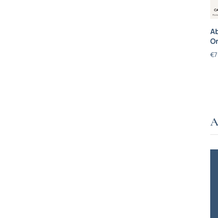
Ab
On
€
7
A