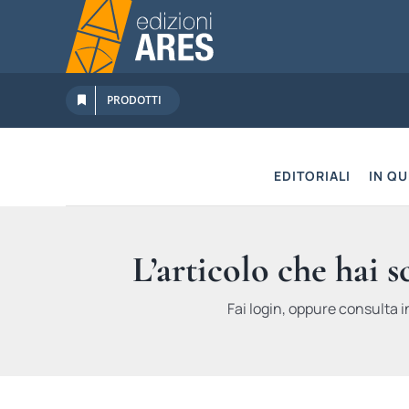
Salta
al
contenuto
PRODOTTI
EDITORIALI
IN Q
L’articolo che hai 
Fai login, oppure consulta i