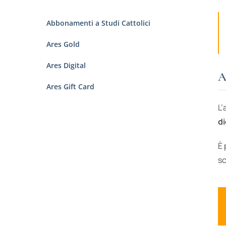
Abbonamenti a Studi Cattolici
Ares Gold
Ares Digital
A
Ares Gift Card
L’
di
È 
sc