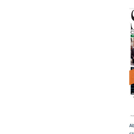
Ab
€
8