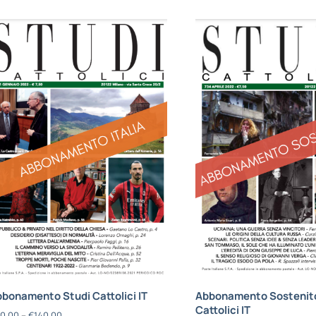
bonamento Studi Cattolici IT
Abbonamento Sostenito
Cattolici IT
0,00
–
€
140,00