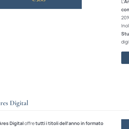
L’
Ar
com
20% 
Ino
Stu
digi
res Digital
Ares Digital
offre
tutti i titoli dell’anno in formato