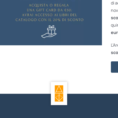
di 
nov
sco
qui
eur
L’A
sco