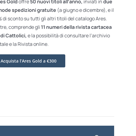
es Gold
offre
50 nuovi titoli all’anno,
inviati in
due
ode spedizioni gratuite
(a giugno e dicembre), e il
di sconto su tutti gli altri titoli del catalogo Ares.
ltre, comprende gli
11 numeri della rivista cartacea
di Cattolici,
e la possibilità di consultare l’archivio
tale e la Rivista online.
Acquista l’Ares Gold a €300