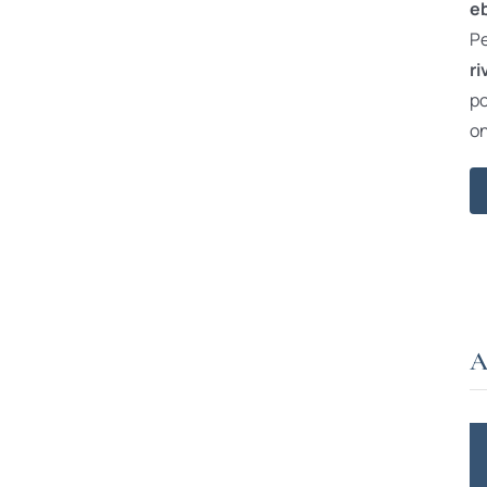
e
Pe
ri
po
on
A