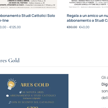
bonamento Studi Cattolici Solo
Regala a un amico un n
-line
abbonamento a Studi Ca
0,00
–
€
125,00
€
80,00
€
40,00
res Gold
Gli
Dig
son
dell