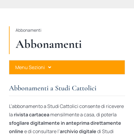
STUDI
RUBRICHE
Abbonamenti
Abbonamenti
Menu Sezioni
Abbonamenti a Studi Cattolici
Abbonamenti a Studi Cattolici
Ares Gold
L’abbonamento a Studi Cattolici consente di ricevere
Ares Digital
la
rivista cartacea
mensilmente a casa, di poterla
sfogliare digitalmente in anteprima direttamente
Ares Gift Card
online
e di consultare l’
archivio digitale
di Studi