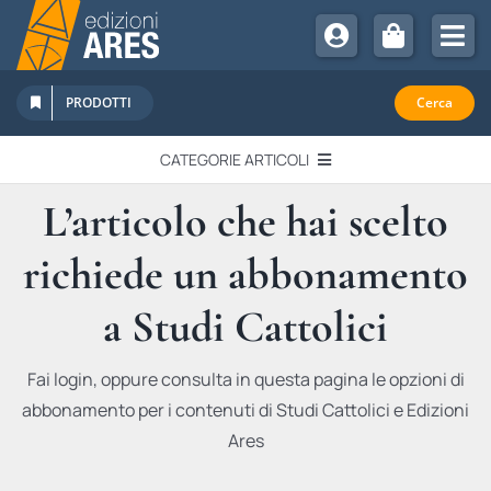
Salta
al
Tog
contenuto
Nav
Chi Siamo
PRODOTTI
Cerca
Sostienici
CATEGORIE ARTICOLI
Abbonamenti
L’articolo che hai scelto
EDITORIALI
Promozioni
richiede un abbonamento
Newsletter
IN QUESTO NUMERO
Eventi
a Studi Cattolici
Libri Ares
QUADERNI MONOGRAFICI
Fai login, oppure consulta in questa pagina le opzioni di
abbonamento per i contenuti di Studi Cattolici e Edizioni
RECENSIONI
Ares