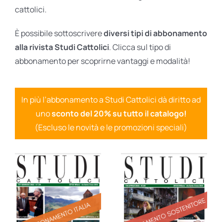
cattolici.
È possibile sottoscrivere
diversi tipi di abbonamento
alla rivista Studi Cattolici
. Clicca sul tipo di
abbonamento per scoprirne vantaggi e modalità!
In più l’abbonamento a Studi Cattolici dà diritto ad
uno
sconto del 20% su tutto il catalogo!
(Escluso le novità e le promozioni speciali)