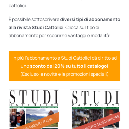
cattolici.
È possibile sottoscrivere
diversi tipi di abbonamento
alla rivista Studi Cattolici
. Clicca sul tipo di
abbonamento per scoprirne vantaggi e modalità!
In più l’abbonamento a Studi Cattolici dà diritto ad
uno
sconto del 20% su tutto il catalogo!
(Escluso le novità e le promozioni speciali)