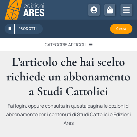
Salta
al
Tog
contenuto
Nav
Chi Siamo
PRODOTTI
Cerca
Sostienici
CATEGORIE ARTICOLI
Abbonamenti
L’articolo che hai scelto
EDITORIALI
Promozioni
richiede un abbonamento
Newsletter
IN QUESTO NUMERO
Eventi
a Studi Cattolici
Libri Ares
QUADERNI MONOGRAFICI
Fai login, oppure consulta in questa pagina le opzioni di
abbonamento per i contenuti di Studi Cattolici e Edizioni
RECENSIONI
Ares