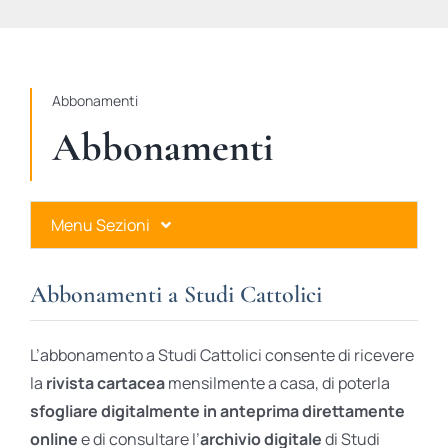
STUDI
RUBRICHE
Abbonamenti
Abbonamenti
Menu Sezioni
Abbonamenti a Studi Cattolici
Abbonamenti a Studi Cattolici
Ares Gold
L’abbonamento a Studi Cattolici consente di ricevere
Ares Digital
la
rivista cartacea
mensilmente a casa, di poterla
sfogliare digitalmente in anteprima direttamente
Ares Gift Card
online
e di consultare l’
archivio digitale
di Studi