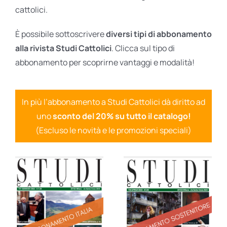
cattolici.
È possibile sottoscrivere
diversi tipi di abbonamento
alla rivista Studi Cattolici
. Clicca sul tipo di
abbonamento per scoprirne vantaggi e modalità!
In più l’abbonamento a Studi Cattolici dà diritto ad
uno
sconto del 20% su tutto il catalogo!
(Escluso le novità e le promozioni speciali)