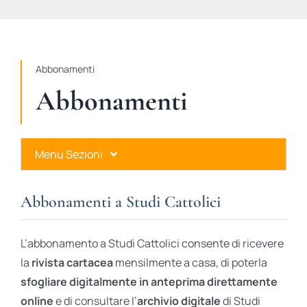
STUDI
RUBRICHE
Abbonamenti
Abbonamenti
Menu Sezioni
Abbonamenti a Studi Cattolici
Abbonamenti a Studi Cattolici
Ares Gold
L’abbonamento a Studi Cattolici consente di ricevere
Ares Digital
la
rivista cartacea
mensilmente a casa, di poterla
sfogliare digitalmente in anteprima direttamente
Ares Gift Card
online
e di consultare l’
archivio digitale
di Studi