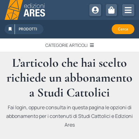
Salta
al
Tog
contenuto
Nav
Chi Siamo
PRODOTTI
Cerca
Sostienici
CATEGORIE ARTICOLI
Abbonamenti
L’articolo che hai scelto
EDITORIALI
Promozioni
richiede un abbonamento
Newsletter
IN QUESTO NUMERO
Eventi
a Studi Cattolici
Libri Ares
QUADERNI MONOGRAFICI
Fai login, oppure consulta in questa pagina le opzioni di
abbonamento per i contenuti di Studi Cattolici e Edizioni
RECENSIONI
Ares