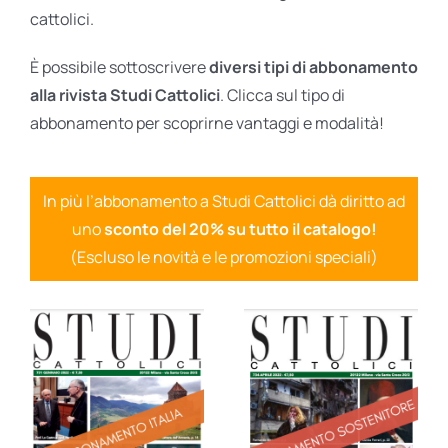
cattolici.
È possibile sottoscrivere
diversi tipi di abbonamento
alla rivista Studi Cattolici
. Clicca sul tipo di
abbonamento per scoprirne vantaggi e modalità!
In più l’abbonamento a Studi Cattolici dà diritto ad
uno
sconto del 20% su tutto il catalogo!
(Escluso le novità e le promozioni speciali)