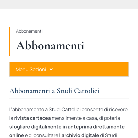
STUDI
RUBRICHE
Abbonamenti
Abbonamenti
Menu Sezioni
Abbonamenti a Studi Cattolici
Abbonamenti a Studi Cattolici
Ares Gold
L’abbonamento a Studi Cattolici consente di ricevere
Ares Digital
la
rivista cartacea
mensilmente a casa, di poterla
sfogliare digitalmente in anteprima direttamente
Ares Gift Card
online
e di consultare l’
archivio digitale
di Studi