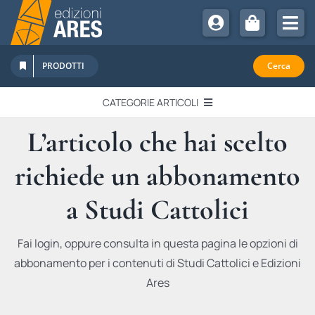
Salta
al
Tog
contenuto
Nav
Chi Siamo
PRODOTTI
Cerca
Sostienici
CATEGORIE ARTICOLI
Abbonamenti
L’articolo che hai scelto
EDITORIALI
Promozioni
richiede un abbonamento
Newsletter
IN QUESTO NUMERO
Eventi
a Studi Cattolici
Libri Ares
QUADERNI MONOGRAFICI
Fai login, oppure consulta in questa pagina le opzioni di
abbonamento per i contenuti di Studi Cattolici e Edizioni
RECENSIONI
Ares