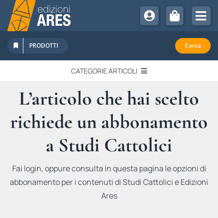
Salta
al
Tog
contenuto
Nav
Chi Siamo
PRODOTTI
Cerca
Sostienici
CATEGORIE ARTICOLI
Abbonamenti
L’articolo che hai scelto
EDITORIALI
Promozioni
richiede un abbonamento
Newsletter
IN QUESTO NUMERO
Eventi
a Studi Cattolici
Libri Ares
QUADERNI MONOGRAFICI
Fai login, oppure consulta in questa pagina le opzioni di
abbonamento per i contenuti di Studi Cattolici e Edizioni
RECENSIONI
Ares