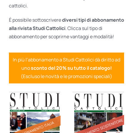
cattolici.
È possibile sottoscrivere
diversi tipi di abbonamento
alla rivista Studi Cattolici
. Clicca sul tipo di
abbonamento per scoprirne vantaggi e modalità!
In più l’abbonamento a Studi Cattolici dà diritto ad
uno
sconto del 20% su tutto il catalogo!
(Escluso le novità e le promozioni speciali)