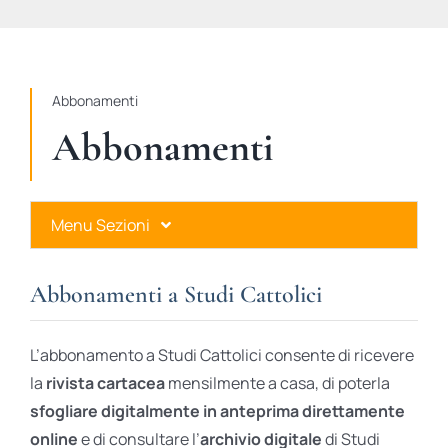
STUDI
RUBRICHE
Abbonamenti
Abbonamenti
Menu Sezioni
Abbonamenti a Studi Cattolici
Abbonamenti a Studi Cattolici
Ares Gold
L’abbonamento a Studi Cattolici consente di ricevere
Ares Digital
la
rivista cartacea
mensilmente a casa, di poterla
sfogliare digitalmente in anteprima direttamente
Ares Gift Card
online
e di consultare l’
archivio digitale
di Studi