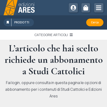
Salta
al
Tog
contenuto
Nav
Chi Siamo
PRODOTTI
Cerca
Sostienici
CATEGORIE ARTICOLI
Abbonamenti
L’articolo che hai scelto
EDITORIALI
Promozioni
richiede un abbonamento
Newsletter
IN QUESTO NUMERO
Eventi
a Studi Cattolici
Libri Ares
QUADERNI MONOGRAFICI
Fai login, oppure consulta in questa pagina le opzioni di
abbonamento per i contenuti di Studi Cattolici e Edizioni
RECENSIONI
Ares