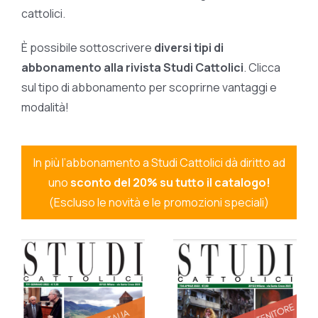
cattolici.
È possibile sottoscrivere
diversi tipi di
abbonamento alla rivista Studi Cattolici
. Clicca
sul tipo di abbonamento per scoprirne vantaggi e
modalità!
In più l’abbonamento a Studi Cattolici dà diritto ad
uno
sconto del 20% su tutto il catalogo!
(Escluso le novità e le promozioni speciali)