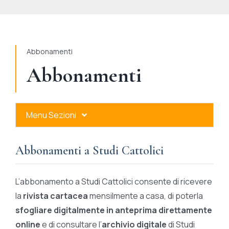
STUDI
RUBRICHE
Abbonamenti
Abbonamenti
Menu Sezioni
Abbonamenti a Studi Cattolici
Abbonamenti a Studi Cattolici
Ares Gold
L’abbonamento a Studi Cattolici consente di ricevere
Ares Digital
la
rivista cartacea
mensilmente a casa, di poterla
sfogliare digitalmente in anteprima direttamente
Ares Gift Card
online
e di consultare l’
archivio digitale
di Studi