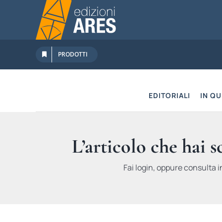
Salta
al
contenuto
PRODOTTI
EDITORIALI
IN Q
L’articolo che hai 
Fai login, oppure consulta i