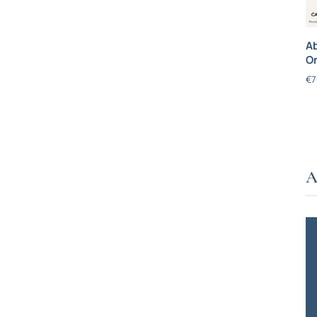
Ab
On
€
7
A