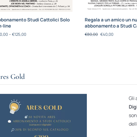
bonamento Studi Cattolici Solo
Regala a un amico un n
-line
abbonamento a Studi Ca
0,00
–
€
125,00
€
80,00
€
40,00
res Gold
Gli
Dig
son
dell