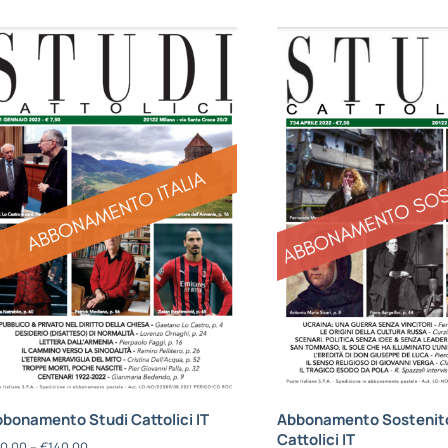
bonamento Studi Cattolici IT
Abbonamento Sostenito
Cattolici IT
0,00
–
€
140,00