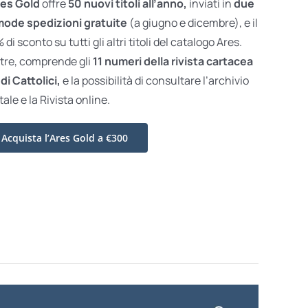
es Gold
offre
50 nuovi titoli all’anno,
inviati in
due
ode spedizioni gratuite
(a giugno e dicembre), e il
di sconto su tutti gli altri titoli del catalogo Ares.
ltre, comprende gli
11 numeri della rivista cartacea
di Cattolici,
e la possibilità di consultare l’archivio
tale e la Rivista online.
Acquista l’Ares Gold a €300