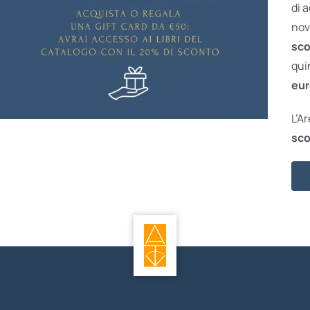
di 
nov
sco
qui
eur
L’A
sco