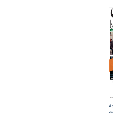
Ab
€
8