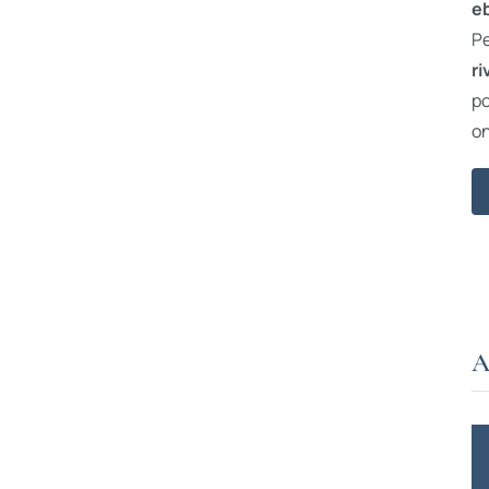
e
Pe
ri
po
on
A