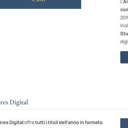
L’
Ar
com
20% 
Ino
Stu
digi
res Digital
Ares Digital
offre
tutti i titoli dell’anno in formato