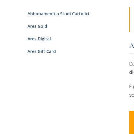
Abbonamenti a Studi Cattolici
Ares Gold
Ares Digital
A
Ares Gift Card
L’
di
È 
sc