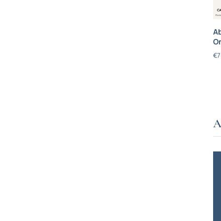
Ab
On
€
7
A