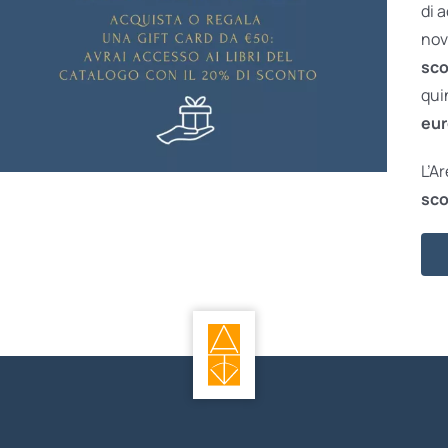
di 
nov
sco
qui
eur
L’A
sco