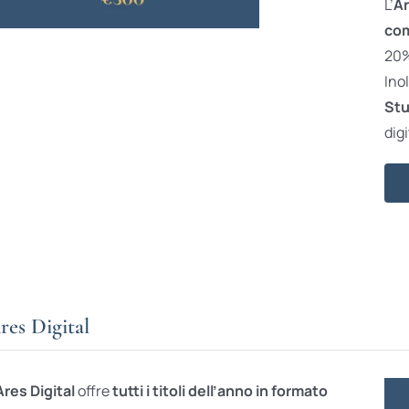
L’
Ar
com
20% 
Ino
Stu
digi
res Digital
Ares Digital
offre
tutti i titoli dell’anno in formato