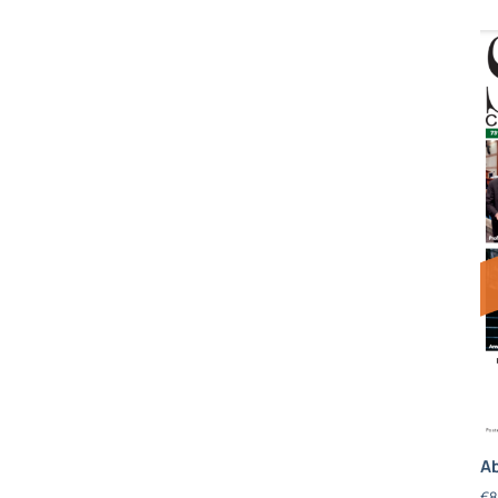
Ab
€
8