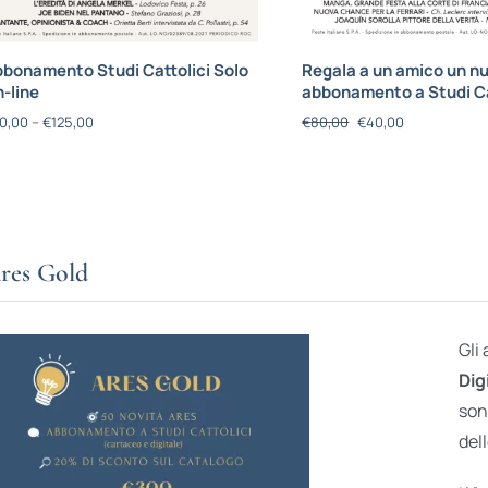
bonamento Studi Cattolici Solo
Regala a un amico un n
-line
abbonamento a Studi Ca
0,00
–
€
125,00
€
80,00
€
40,00
res Gold
Gli
Dig
son
dell