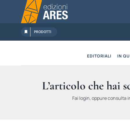
Salta
al
contenuto
PRODOTTI
EDITORIALI
IN Q
L’articolo che hai 
Fai login, oppure consulta i