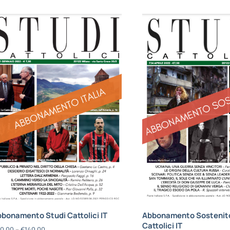
bonamento Studi Cattolici IT
Abbonamento Sostenito
Cattolici IT
0,00
–
€
140,00