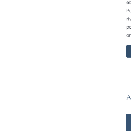
e
Pe
ri
po
on
A