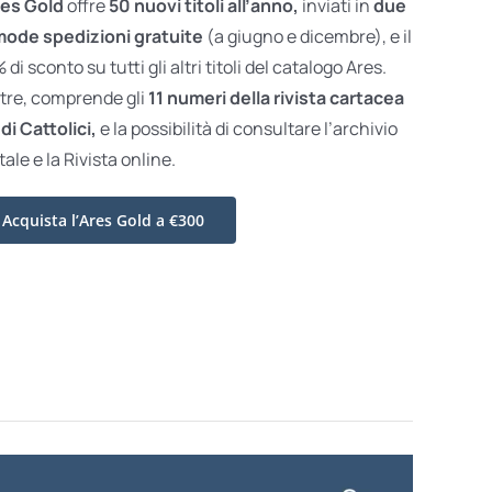
es Gold
offre
50 nuovi titoli all’anno,
inviati in
due
ode spedizioni gratuite
(a giugno e dicembre), e il
di sconto su tutti gli altri titoli del catalogo Ares.
ltre, comprende gli
11 numeri della rivista cartacea
di Cattolici,
e la possibilità di consultare l’archivio
tale e la Rivista online.
Acquista l’Ares Gold a €300