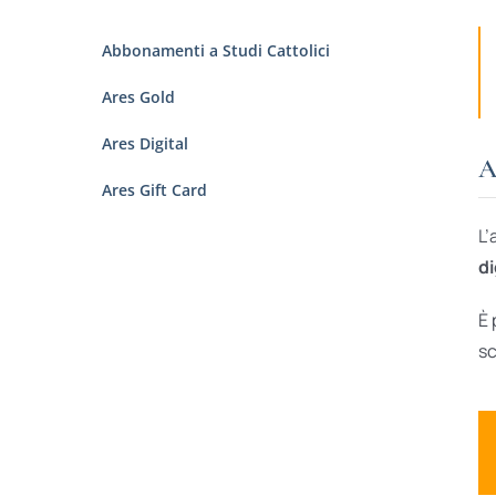
Abbonamenti a Studi Cattolici
Ares Gold
Ares Digital
A
Ares Gift Card
L’
di
È 
sc