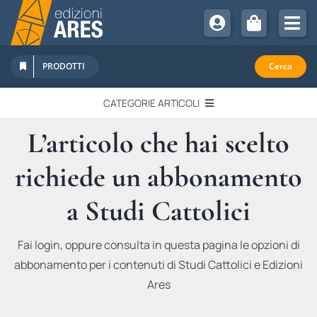
Salta
al
Tog
contenuto
Nav
Chi Siamo
PRODOTTI
Cerca
Sostienici
CATEGORIE ARTICOLI
Abbonamenti
L’articolo che hai scelto
EDITORIALI
Promozioni
richiede un abbonamento
Newsletter
IN QUESTO NUMERO
Eventi
a Studi Cattolici
Libri Ares
QUADERNI MONOGRAFICI
Fai login, oppure consulta in questa pagina le opzioni di
abbonamento per i contenuti di Studi Cattolici e Edizioni
RECENSIONI
Ares