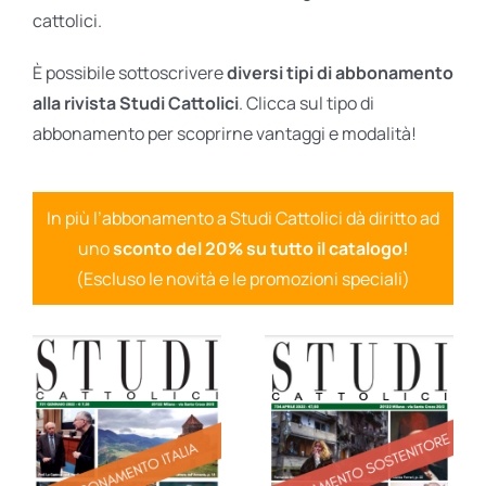
cattolici.
È possibile sottoscrivere
diversi tipi di abbonamento
alla rivista Studi Cattolici
. Clicca sul tipo di
abbonamento per scoprirne vantaggi e modalità!
In più l’abbonamento a Studi Cattolici dà diritto ad
uno
sconto del 20% su tutto il catalogo!
(Escluso le novità e le promozioni speciali)