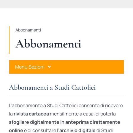
STUDI
RUBRICHE
Abbonamenti
Abbonamenti
Menu Sezioni
Abbonamenti a Studi Cattolici
Abbonamenti a Studi Cattolici
Ares Gold
L’abbonamento a Studi Cattolici consente di ricevere
Ares Digital
la
rivista cartacea
mensilmente a casa, di poterla
sfogliare digitalmente in anteprima direttamente
Ares Gift Card
online
e di consultare l’
archivio digitale
di Studi