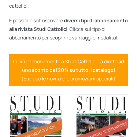
cattolici.
È possibile sottoscrivere
diversi tipi di abbonamento
alla rivista Studi Cattolici
. Clicca sul tipo di
abbonamento per scoprirne vantaggi e modalità!
In più l’abbonamento a Studi Cattolici dà diritto ad
uno
sconto del 20% su tutto il catalogo!
(Escluso le novità e le promozioni speciali)