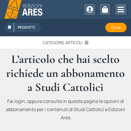
Salta
al
Tog
contenuto
Nav
Chi Siamo
PRODOTTI
Cerca
Sostienici
CATEGORIE ARTICOLI
Abbonamenti
L’articolo che hai scelto
EDITORIALI
Promozioni
richiede un abbonamento
Newsletter
IN QUESTO NUMERO
Eventi
a Studi Cattolici
Libri Ares
QUADERNI MONOGRAFICI
Fai login, oppure consulta in questa pagina le opzioni di
abbonamento per i contenuti di Studi Cattolici e Edizioni
RECENSIONI
Ares