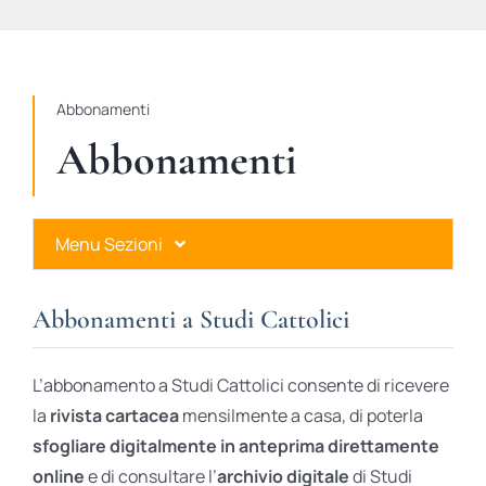
STUDI
RUBRICHE
Abbonamenti
Abbonamenti
Menu Sezioni
Abbonamenti a Studi Cattolici
Abbonamenti a Studi Cattolici
Ares Gold
L’abbonamento a Studi Cattolici consente di ricevere
Ares Digital
la
rivista cartacea
mensilmente a casa, di poterla
sfogliare digitalmente in anteprima direttamente
Ares Gift Card
online
e di consultare l’
archivio digitale
di Studi