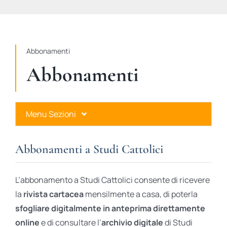
STUDI
RUBRICHE
Abbonamenti
Abbonamenti
Menu Sezioni
Abbonamenti a Studi Cattolici
Abbonamenti a Studi Cattolici
Ares Gold
L’abbonamento a Studi Cattolici consente di ricevere
Ares Digital
la
rivista cartacea
mensilmente a casa, di poterla
sfogliare digitalmente in anteprima direttamente
Ares Gift Card
online
e di consultare l’
archivio digitale
di Studi