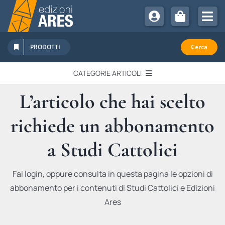
Salta
al
Tog
contenuto
Nav
Chi Siamo
PRODOTTI
Cerca
Sostienici
CATEGORIE ARTICOLI
Abbonamenti
L’articolo che hai scelto
EDITORIALI
Promozioni
richiede un abbonamento
Newsletter
IN QUESTO NUMERO
Eventi
a Studi Cattolici
Libri Ares
QUADERNI MONOGRAFICI
Fai login, oppure consulta in questa pagina le opzioni di
abbonamento per i contenuti di Studi Cattolici e Edizioni
RECENSIONI
Ares