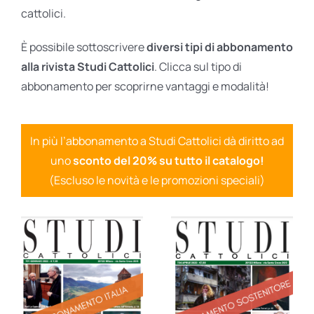
cattolici.
È possibile sottoscrivere
diversi tipi di abbonamento
alla rivista Studi Cattolici
. Clicca sul tipo di
abbonamento per scoprirne vantaggi e modalità!
In più l’abbonamento a Studi Cattolici dà diritto ad
uno
sconto del 20% su tutto il catalogo!
(Escluso le novità e le promozioni speciali)