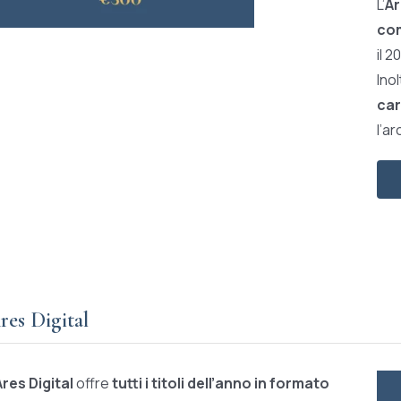
L’
Ar
com
il 2
Ino
car
l’ar
res Digital
Ares Digital
offre
tutti i titoli dell’anno in formato