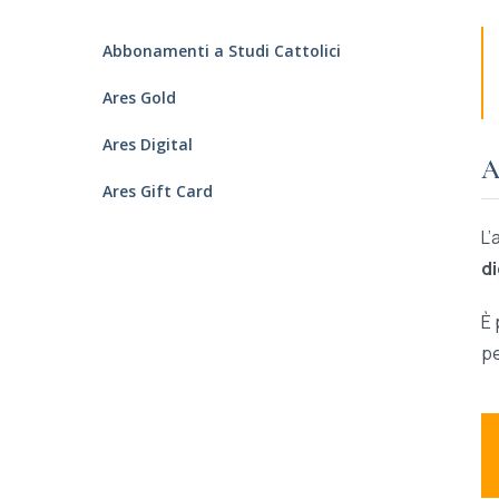
Abbonamenti a Studi Cattolici
Ares Gold
Ares Digital
A
Ares Gift Card
L’
d
È 
pe