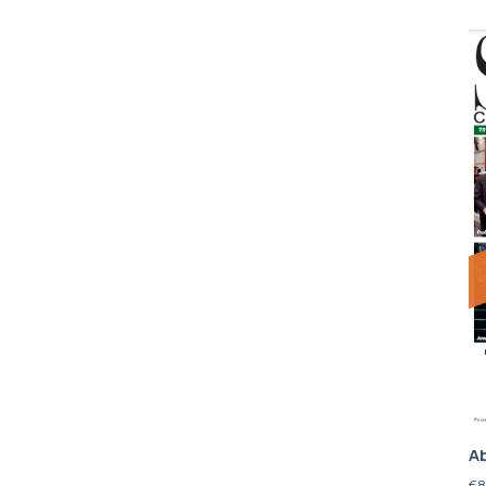
Ab
€
8