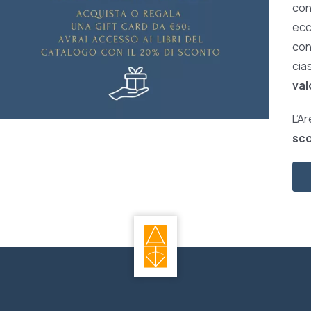
con
ecc
con 
cia
val
L’A
sco