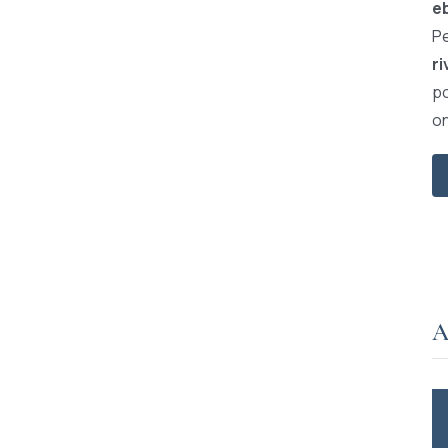
e
Pe
ri
po
on
A