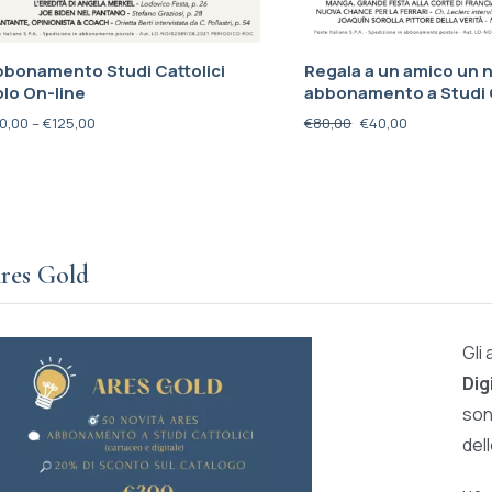
bbonamento Studi Cattolici
Regala a un amico un 
lo On-line
abbonamento a Studi C
0,00
–
€
125,00
€
80,00
€
40,00
res Gold
Gli
Dig
son
del