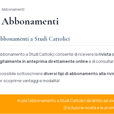
Abbonamenti
Abbonamenti
bbonamenti a Studi Cattolici
abbonamento a Studi Cattolici consente di ricevere la
rivista
igitalmente in anteprima direttamente online
e di consultare
possibile sottoscrivere
diversi tipi di abbonamento alla rivi
r scoprirne vantaggi e modalità!
In più l’abbonamento a Studi Cattolici dà diritto ad u
(Escluso le novità e le prom