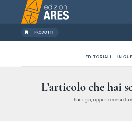
Salta
al
contenuto
PRODOTTI
EDITORIALI
IN QU
L’articolo che hai 
Fai login, oppure consulta i