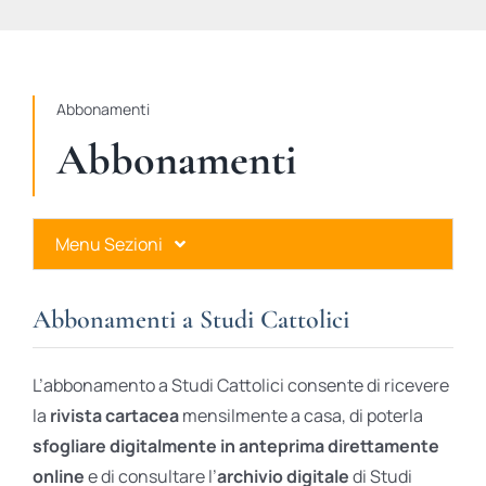
STUDI
RUBRICHE
Abbonamenti
Abbonamenti
Menu Sezioni
Abbonamenti a Studi Cattolici
Abbonamenti a Studi Cattolici
Ares Gold
L’abbonamento a Studi Cattolici consente di ricevere
Ares Digital
la
rivista cartacea
mensilmente a casa, di poterla
sfogliare digitalmente in anteprima direttamente
Ares Gift Card
online
e di consultare l’
archivio digitale
di Studi