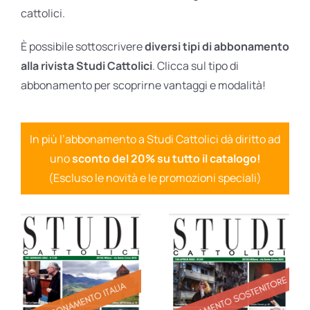
cattolici.
È possibile sottoscrivere
diversi tipi di abbonamento
alla rivista Studi Cattolici
. Clicca sul tipo di
abbonamento per scoprirne vantaggi e modalità!
In più l’abbonamento a Studi Cattolici dà diritto ad
uno
sconto del 20% su tutto il catalogo!
(Escluso le novità e le promozioni speciali)