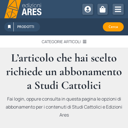
Salta
al
Tog
contenuto
Nav
Chi Siamo
PRODOTTI
Cerca
Sostienici
CATEGORIE ARTICOLI
Abbonamenti
L’articolo che hai scelto
EDITORIALI
Promozioni
richiede un abbonamento
Newsletter
IN QUESTO NUMERO
Eventi
a Studi Cattolici
Libri Ares
QUADERNI MONOGRAFICI
Fai login, oppure consulta in questa pagina le opzioni di
abbonamento per i contenuti di Studi Cattolici e Edizioni
RECENSIONI
Ares