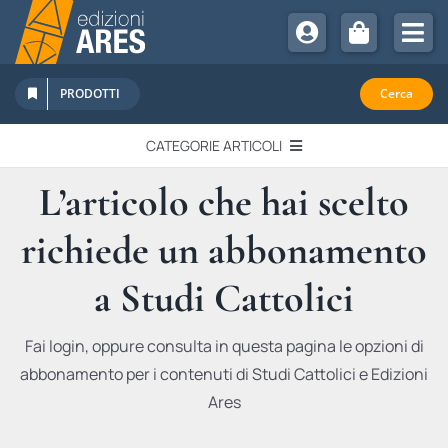
Salta
al
Tog
contenuto
Nav
Chi Siamo
PRODOTTI
Cerca
Sostienici
CATEGORIE ARTICOLI
Abbonamenti
L’articolo che hai scelto
EDITORIALI
Promozioni
richiede un abbonamento
Newsletter
IN QUESTO NUMERO
Eventi
a Studi Cattolici
Libri Ares
QUADERNI MONOGRAFICI
Fai login, oppure consulta in questa pagina le opzioni di
abbonamento per i contenuti di Studi Cattolici e Edizioni
RECENSIONI
Ares