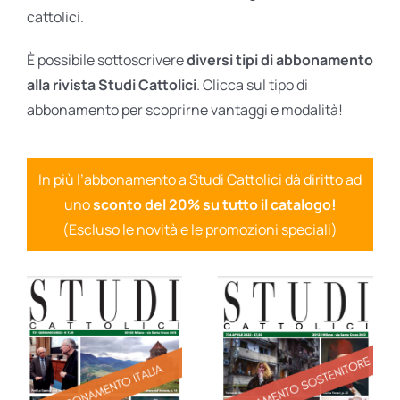
cattolici.
È possibile sottoscrivere
diversi tipi di abbonamento
alla rivista Studi Cattolici
. Clicca sul tipo di
abbonamento per scoprirne vantaggi e modalità!
In più l’abbonamento a Studi Cattolici dà diritto ad
uno
sconto del 20% su tutto il catalogo!
(Escluso le novità e le promozioni speciali)