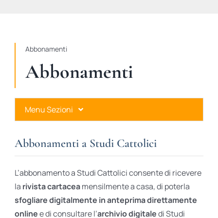
STUDI
RUBRICHE
Abbonamenti
Abbonamenti
Menu Sezioni
Abbonamenti a Studi Cattolici
Abbonamenti a Studi Cattolici
Ares Gold
L’abbonamento a Studi Cattolici consente di ricevere
Ares Digital
la
rivista cartacea
mensilmente a casa, di poterla
sfogliare digitalmente in anteprima direttamente
Ares Gift Card
online
e di consultare l’
archivio digitale
di Studi