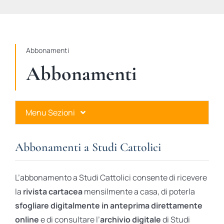
STUDI
RUBRICHE
Abbonamenti
Abbonamenti
Menu Sezioni
Abbonamenti a Studi Cattolici
Abbonamenti a Studi Cattolici
Ares Gold
L’abbonamento a Studi Cattolici consente di ricevere
Ares Digital
la
rivista cartacea
mensilmente a casa, di poterla
sfogliare digitalmente in anteprima direttamente
Ares Gift Card
online
e di consultare l’
archivio digitale
di Studi