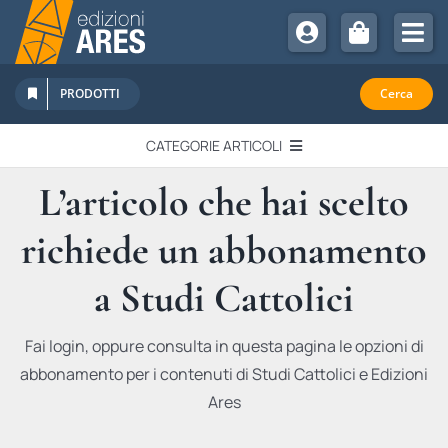
Salta
al
Tog
contenuto
Nav
Chi Siamo
PRODOTTI
Cerca
Sostienici
CATEGORIE ARTICOLI
Abbonamenti
L’articolo che hai scelto
EDITORIALI
Promozioni
richiede un abbonamento
Newsletter
IN QUESTO NUMERO
Eventi
a Studi Cattolici
Libri Ares
QUADERNI MONOGRAFICI
Fai login, oppure consulta in questa pagina le opzioni di
abbonamento per i contenuti di Studi Cattolici e Edizioni
RECENSIONI
Ares