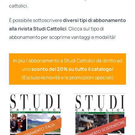
cattolici.
È possibile sottoscrivere
diversi tipi di abbonamento
alla rivista Studi Cattolici
. Clicca sul tipo di
abbonamento per scoprirne vantaggi e modalità!
In più l’abbonamento a Studi Cattolici dà diritto ad
uno
sconto del 20% su tutto il catalogo!
(Escluso le novità e le promozioni speciali)