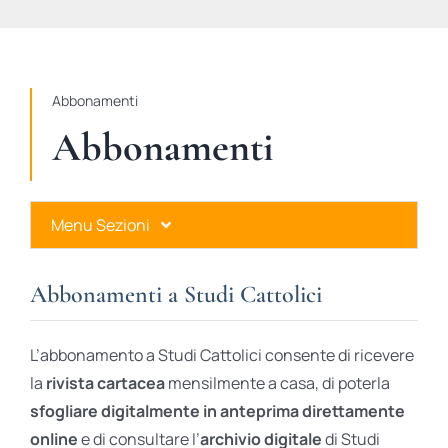
STUDI
RUBRICHE
Abbonamenti
Abbonamenti
Menu Sezioni
Abbonamenti a Studi Cattolici
Abbonamenti a Studi Cattolici
Ares Gold
L’abbonamento a Studi Cattolici consente di ricevere
Ares Digital
la
rivista cartacea
mensilmente a casa, di poterla
sfogliare digitalmente in anteprima direttamente
Ares Gift Card
online
e di consultare l’
archivio digitale
di Studi