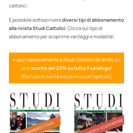
cattolici.
È possibile sottoscrivere
diversi tipi di abbonamento
alla rivista Studi Cattolici
. Clicca sul tipo di
abbonamento per scoprirne vantaggi e modalità!
In più l’abbonamento a Studi Cattolici dà diritto ad
uno
sconto del 20% su tutto il catalogo!
(Escluso le novità e le promozioni speciali)