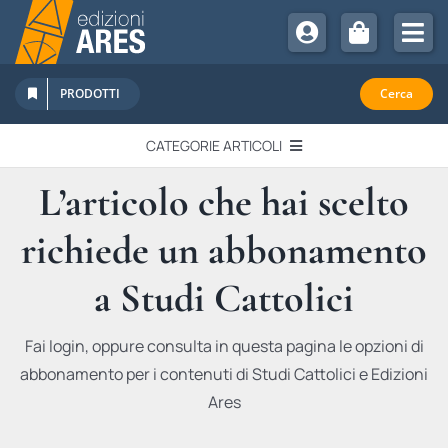
Salta
al
Tog
contenuto
Nav
Chi Siamo
PRODOTTI
Cerca
Sostienici
CATEGORIE ARTICOLI
Abbonamenti
L’articolo che hai scelto
EDITORIALI
Promozioni
richiede un abbonamento
Newsletter
IN QUESTO NUMERO
Eventi
a Studi Cattolici
Libri Ares
QUADERNI MONOGRAFICI
Fai login, oppure consulta in questa pagina le opzioni di
abbonamento per i contenuti di Studi Cattolici e Edizioni
RECENSIONI
Ares