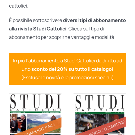
cattolici.
È possibile sottoscrivere
diversi tipi di abbonamento
alla rivista Studi Cattolici
. Clicca sul tipo di
abbonamento per scoprirne vantaggi e modalità!
In più l’abbonamento a Studi Cattolici dà diritto ad
uno
sconto del 20% su tutto il catalogo!
(Escluso le novità e le promozioni speciali)