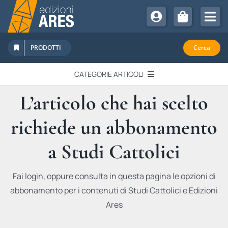
Salta
al
Tog
contenuto
Nav
Chi Siamo
PRODOTTI
Cerca
Sostienici
CATEGORIE ARTICOLI
Abbonamenti
L’articolo che hai scelto
EDITORIALI
Promozioni
richiede un abbonamento
Newsletter
IN QUESTO NUMERO
Eventi
a Studi Cattolici
Libri Ares
QUADERNI MONOGRAFICI
Fai login, oppure consulta in questa pagina le opzioni di
abbonamento per i contenuti di Studi Cattolici e Edizioni
RECENSIONI
Ares