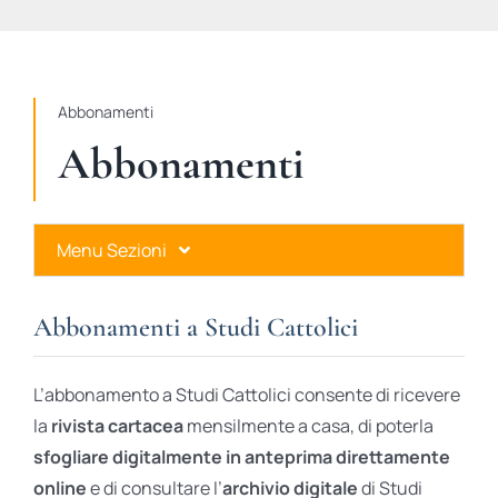
STUDI
RUBRICHE
Abbonamenti
Abbonamenti
Menu Sezioni
Abbonamenti a Studi Cattolici
Abbonamenti a Studi Cattolici
Ares Gold
L’abbonamento a Studi Cattolici consente di ricevere
Ares Digital
la
rivista cartacea
mensilmente a casa, di poterla
sfogliare digitalmente in anteprima direttamente
Ares Gift Card
online
e di consultare l’
archivio digitale
di Studi