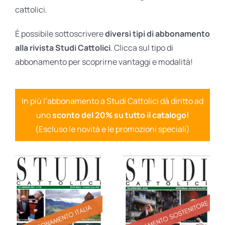
cattolici.
È possibile sottoscrivere
diversi tipi di abbonamento
alla rivista Studi Cattolici
. Clicca sul tipo di
abbonamento per scoprirne vantaggi e modalità!
In più l’abbonamento a Studi Cattolici dà diritto ad
uno
sconto del 20% su tutto il catalogo!
(Escluso le novità e le promozioni speciali)