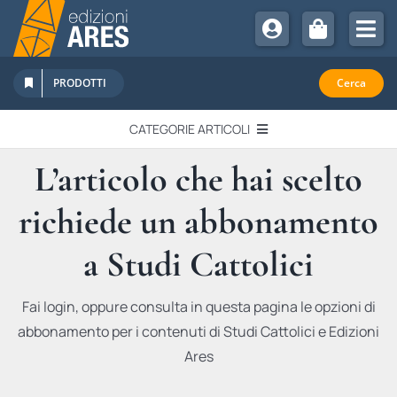
Salta
al
Tog
contenuto
Nav
Chi Siamo
PRODOTTI
Cerca
Sostienici
CATEGORIE ARTICOLI
Abbonamenti
L’articolo che hai scelto
EDITORIALI
Promozioni
richiede un abbonamento
Newsletter
IN QUESTO NUMERO
Eventi
a Studi Cattolici
Libri Ares
QUADERNI MONOGRAFICI
Fai login, oppure consulta in questa pagina le opzioni di
abbonamento per i contenuti di Studi Cattolici e Edizioni
RECENSIONI
Ares