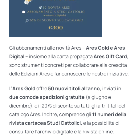
Gli abbonamenti alle novità Ares –
Ares Gold e Ares
Digital
– insieme alla carta prepagata
Ares Gift Card
,
sono strumenti concreti per collaborare alla crescita
delle Edizioni Ares e far conoscere le nostre iniziative.
L’
Ares Gold
offre
50 nuovi titoli all’anno,
inviati in
due comode spedizioni gratuite
(a giugno e
dicembre), e il 20% di sconto su tutti gli altri titoli del
catalogo Ares. Inoltre, comprende gli
11 numeri della
rivista cartacea Studi Cattolici,
e la possibilità di
consultare l’archivio digitale e la Rivista online.