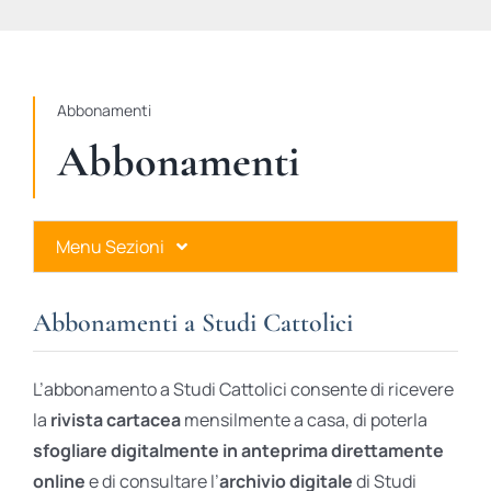
STUDI
RUBRICHE
Abbonamenti
Abbonamenti
Menu Sezioni
Abbonamenti a Studi Cattolici
Abbonamenti a Studi Cattolici
Ares Gold
L’abbonamento a Studi Cattolici consente di ricevere
Ares Digital
la
rivista cartacea
mensilmente a casa, di poterla
sfogliare digitalmente in anteprima direttamente
Ares Gift Card
online
e di consultare l’
archivio digitale
di Studi