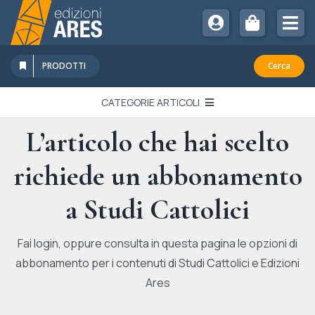
Salta
al
Tog
contenuto
Nav
Chi Siamo
PRODOTTI
Cerca
Sostienici
CATEGORIE ARTICOLI
Abbonamenti
L’articolo che hai scelto
EDITORIALI
Promozioni
richiede un abbonamento
Newsletter
IN QUESTO NUMERO
Eventi
a Studi Cattolici
Libri Ares
QUADERNI MONOGRAFICI
Fai login, oppure consulta in questa pagina le opzioni di
abbonamento per i contenuti di Studi Cattolici e Edizioni
RECENSIONI
Ares