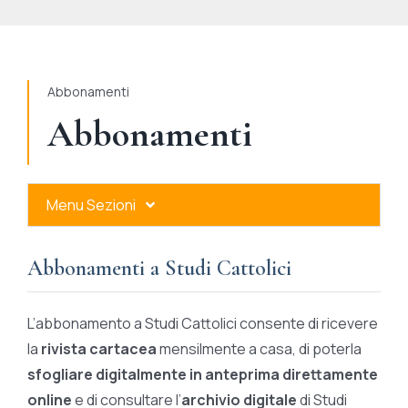
STUDI
RUBRICHE
Abbonamenti
Abbonamenti
Menu Sezioni
Abbonamenti a Studi Cattolici
Abbonamenti a Studi Cattolici
Ares Gold
L’abbonamento a Studi Cattolici consente di ricevere
Ares Digital
la
rivista cartacea
mensilmente a casa, di poterla
sfogliare digitalmente in anteprima direttamente
Ares Gift Card
online
e di consultare l’
archivio digitale
di Studi