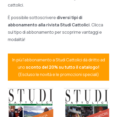
cattolici.
È possibile sottoscrivere
diversi tipi di
abbonamento alla rivista Studi Cattolici
. Clicca
sul tipo di abbonamento per scoprirne vantaggi e
modalità!
In più l’abbonamento a Studi Cattolici dà diritto ad
uno
sconto del 20% su tutto il catalogo!
(Escluso le novità e le promozioni speciali)