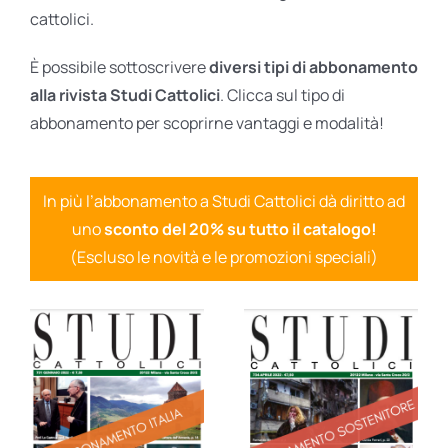
cattolici.
È possibile sottoscrivere
diversi tipi di abbonamento
alla rivista Studi Cattolici
. Clicca sul tipo di
abbonamento per scoprirne vantaggi e modalità!
In più l’abbonamento a Studi Cattolici dà diritto ad
uno
sconto del 20% su tutto il catalogo!
(Escluso le novità e le promozioni speciali)