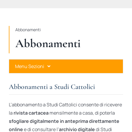
STUDI
RUBRICHE
Abbonamenti
Abbonamenti
Menu Sezioni
Abbonamenti a Studi Cattolici
Abbonamenti a Studi Cattolici
Ares Gold
L’abbonamento a Studi Cattolici consente di ricevere
Ares Digital
la
rivista cartacea
mensilmente a casa, di poterla
sfogliare digitalmente in anteprima direttamente
Ares Gift Card
online
e di consultare l’
archivio digitale
di Studi