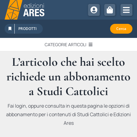
Salta
al
Tog
contenuto
Nav
Chi Siamo
PRODOTTI
Cerca
Sostienici
CATEGORIE ARTICOLI
Abbonamenti
L’articolo che hai scelto
EDITORIALI
Promozioni
richiede un abbonamento
Newsletter
IN QUESTO NUMERO
Eventi
a Studi Cattolici
Libri Ares
QUADERNI MONOGRAFICI
Fai login, oppure consulta in questa pagina le opzioni di
abbonamento per i contenuti di Studi Cattolici e Edizioni
RECENSIONI
Ares