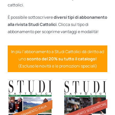
cattolici.
È possibile sottoscrivere
diversi tipi di abbonamento
alla rivista Studi Cattolici
. Clicca sul tipo di
abbonamento per scoprirne vantaggi e modalità!
In più l’abbonamento a Studi Cattolici dà diritto ad
uno
sconto del 20% su tutto il catalogo!
(Escluso le novità e le promozioni speciali)