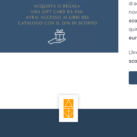
di 
nov
sco
qui
eur
L’A
sco