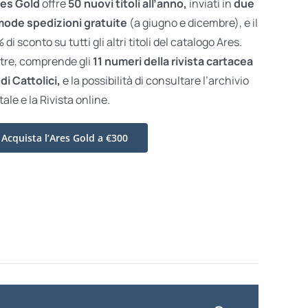
es Gold
offre
50 nuovi titoli all’anno,
inviati in
due
ode spedizioni gratuite
(a giugno e dicembre), e il
di sconto su tutti gli altri titoli del catalogo Ares.
ltre, comprende gli
11 numeri della rivista cartacea
di Cattolici,
e la possibilità di consultare l’archivio
tale e la Rivista online.
Acquista l’Ares Gold a €300