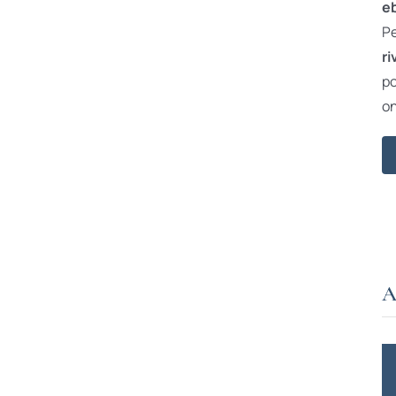
e
Pe
ri
po
on
A