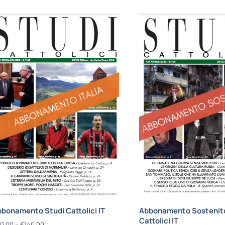
bonamento Studi Cattolici IT
Abbonamento Sostenito
Cattolici IT
0,00
–
€
140,00