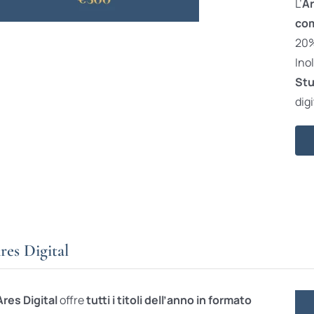
L’
Ar
com
20% 
Ino
Stu
digi
res Digital
Ares Digital
offre
tutti i titoli dell’anno in formato