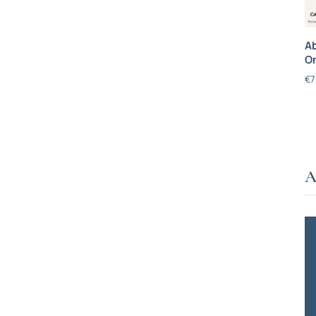
Ab
On
€
7
A