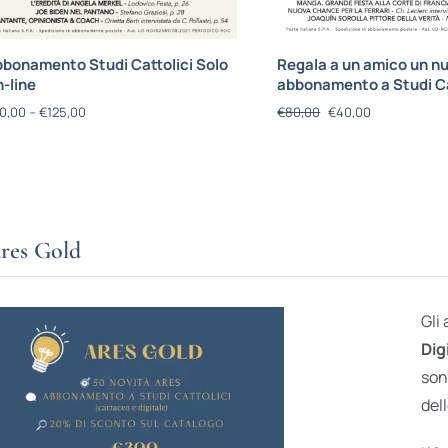
bonamento Studi Cattolici Solo
Regala a un amico un n
-line
abbonamento a Studi Ca
0,00
–
€
125,00
€
80,00
€
40,00
res Gold
Gli
Dig
son
dell