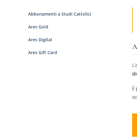
Abbonamenti a Studi Cattolici
Ares Gold
Ares Digital
A
Ares Gift Card
L’
di
È 
sc