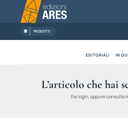
Salta
al
contenuto
PRODOTTI
EDITORIALI
IN Q
L’articolo che hai 
Fai login, oppure consulta i