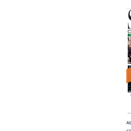
Ab
€
8