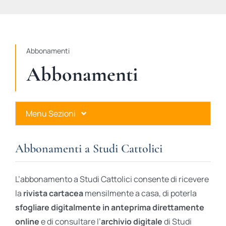
STUDI
RUBRICHE
Abbonamenti
Abbonamenti
Menu Sezioni
Abbonamenti a Studi Cattolici
Abbonamenti a Studi Cattolici
Ares Gold
L’abbonamento a Studi Cattolici consente di ricevere
Ares Digital
la
rivista cartacea
mensilmente a casa, di poterla
sfogliare digitalmente in anteprima direttamente
Ares Gift Card
online
e di consultare l’
archivio digitale
di Studi