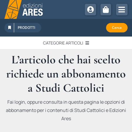
Salta
al
Tog
contenuto
Nav
Chi Siamo
PRODOTTI
Cerca
Sostienici
CATEGORIE ARTICOLI
Abbonamenti
L’articolo che hai scelto
EDITORIALI
Promozioni
richiede un abbonamento
Newsletter
IN QUESTO NUMERO
Eventi
a Studi Cattolici
Libri Ares
QUADERNI MONOGRAFICI
Fai login, oppure consulta in questa pagina le opzioni di
abbonamento per i contenuti di Studi Cattolici e Edizioni
RECENSIONI
Ares