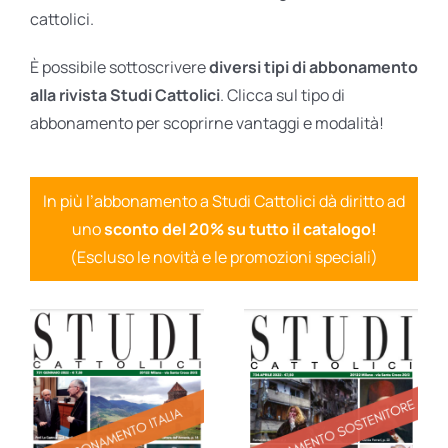
cattolici.
È possibile sottoscrivere
diversi tipi di abbonamento
alla rivista Studi Cattolici
. Clicca sul tipo di
abbonamento per scoprirne vantaggi e modalità!
In più l’abbonamento a Studi Cattolici dà diritto ad
uno
sconto del 20% su tutto il catalogo!
(Escluso le novità e le promozioni speciali)