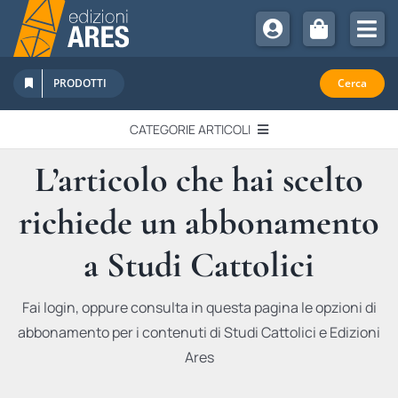
Salta
al
Tog
contenuto
Nav
Chi Siamo
PRODOTTI
Cerca
Sostienici
CATEGORIE ARTICOLI
Abbonamenti
L’articolo che hai scelto
EDITORIALI
Promozioni
richiede un abbonamento
Newsletter
IN QUESTO NUMERO
Eventi
a Studi Cattolici
Libri Ares
QUADERNI MONOGRAFICI
Fai login, oppure consulta in questa pagina le opzioni di
abbonamento per i contenuti di Studi Cattolici e Edizioni
RECENSIONI
Ares