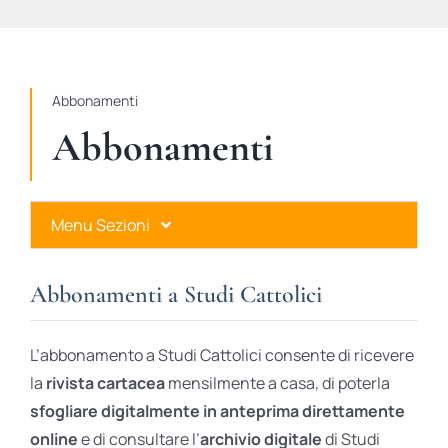
STUDI
RUBRICHE
Abbonamenti
Abbonamenti
Menu Sezioni
Abbonamenti a Studi Cattolici
Abbonamenti a Studi Cattolici
Ares Gold
L’abbonamento a Studi Cattolici consente di ricevere
Ares Digital
la
rivista cartacea
mensilmente a casa, di poterla
sfogliare digitalmente in anteprima direttamente
Ares Gift Card
online
e di consultare l’
archivio digitale
di Studi