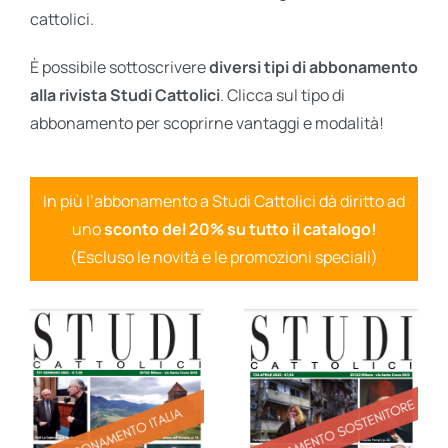
cattolici.
È possibile sottoscrivere
diversi tipi di abbonamento
alla rivista Studi Cattolici
. Clicca sul tipo di
abbonamento per scoprirne vantaggi e modalità!
In più l’abbonamento a Studi Cattolici dà diritto ad
uno
sconto del 20% su tutto il catalogo!
(Escluso le novità e le promozioni speciali)