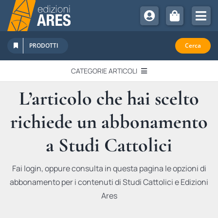
Salta
al
Tog
contenuto
Nav
Chi Siamo
PRODOTTI
Cerca
Sostienici
CATEGORIE ARTICOLI
Abbonamenti
L’articolo che hai scelto
EDITORIALI
Promozioni
richiede un abbonamento
Newsletter
IN QUESTO NUMERO
Eventi
a Studi Cattolici
Libri Ares
QUADERNI MONOGRAFICI
Fai login, oppure consulta in questa pagina le opzioni di
abbonamento per i contenuti di Studi Cattolici e Edizioni
RECENSIONI
Ares