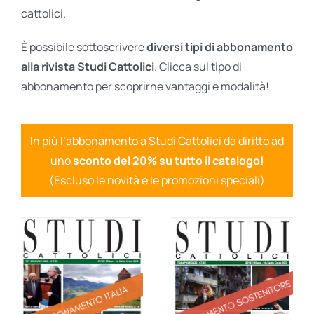
cattolici.
È possibile sottoscrivere
diversi tipi di abbonamento
alla rivista Studi Cattolici
. Clicca sul tipo di
abbonamento per scoprirne vantaggi e modalità!
In più l’abbonamento a Studi Cattolici dà diritto ad
uno
sconto del 20% su tutto il catalogo!
(Escluso le novità e le promozioni speciali)