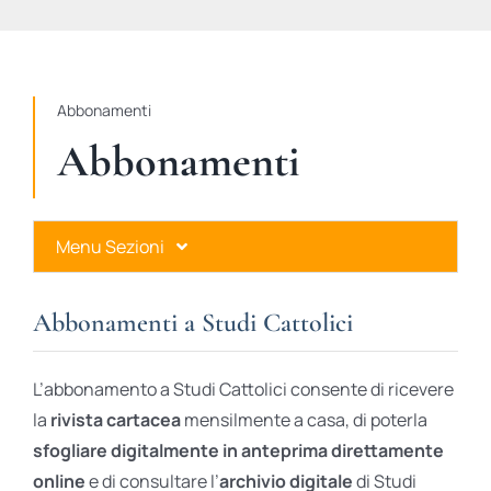
STUDI
RUBRICHE
Abbonamenti
Abbonamenti
Menu Sezioni
Abbonamenti a Studi Cattolici
Abbonamenti a Studi Cattolici
Ares Gold
L’abbonamento a Studi Cattolici consente di ricevere
Ares Digital
la
rivista cartacea
mensilmente a casa, di poterla
sfogliare digitalmente in anteprima direttamente
Ares Gift Card
online
e di consultare l’
archivio digitale
di Studi