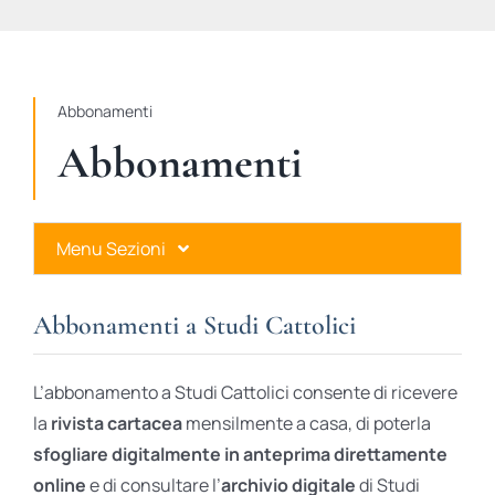
STUDI
RUBRICHE
Abbonamenti
Abbonamenti
Menu Sezioni
Abbonamenti a Studi Cattolici
Abbonamenti a Studi Cattolici
Ares Gold
L’abbonamento a Studi Cattolici consente di ricevere
Ares Digital
la
rivista cartacea
mensilmente a casa, di poterla
sfogliare digitalmente in anteprima direttamente
Ares Gift Card
online
e di consultare l’
archivio digitale
di Studi