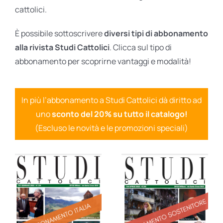
cattolici.
È possibile sottoscrivere
diversi tipi di abbonamento
alla rivista Studi Cattolici
. Clicca sul tipo di
abbonamento per scoprirne vantaggi e modalità!
In più l’abbonamento a Studi Cattolici dà diritto ad
uno
sconto del 20% su tutto il catalogo!
(Escluso le novità e le promozioni speciali)