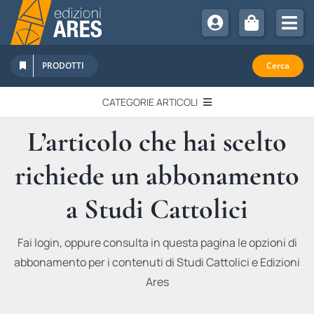
Salta
al
Tog
contenuto
Nav
Chi Siamo
PRODOTTI
Cerca
Sostienici
CATEGORIE ARTICOLI
Abbonamenti
L’articolo che hai scelto
EDITORIALI
Promozioni
richiede un abbonamento
Newsletter
IN QUESTO NUMERO
Eventi
a Studi Cattolici
Libri Ares
QUADERNI MONOGRAFICI
Fai login, oppure consulta in questa pagina le opzioni di
abbonamento per i contenuti di Studi Cattolici e Edizioni
RECENSIONI
Ares