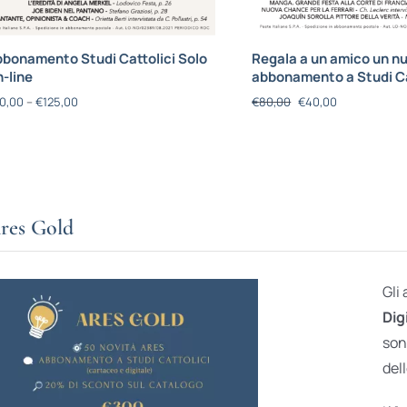
bonamento Studi Cattolici Solo
Regala a un amico un n
-line
abbonamento a Studi Ca
0,00
–
€
125,00
€
80,00
€
40,00
res Gold
Gli
Dig
son
dell