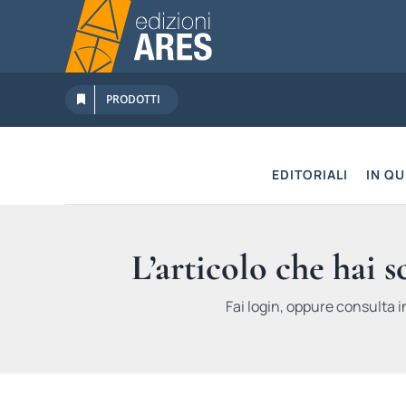
Salta
al
contenuto
PRODOTTI
EDITORIALI
IN Q
L’articolo che hai 
Fai login, oppure consulta i