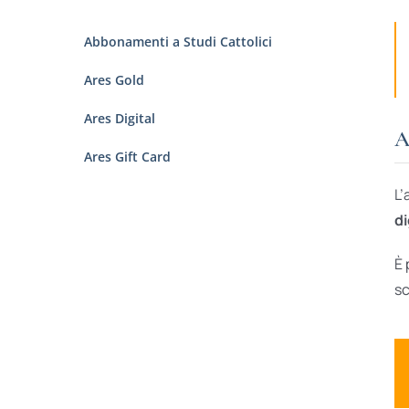
Abbonamenti a Studi Cattolici
Ares Gold
Ares Digital
A
Ares Gift Card
L’
di
È 
sc