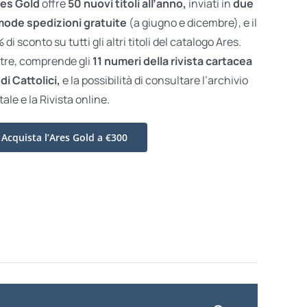
es Gold
offre
50 nuovi titoli all’anno,
inviati in
due
ode spedizioni gratuite
(a giugno e dicembre), e il
di sconto su tutti gli altri titoli del catalogo Ares.
ltre, comprende gli
11 numeri della rivista cartacea
di Cattolici,
e la possibilità di consultare l’archivio
tale e la Rivista online.
Acquista l’Ares Gold a €300