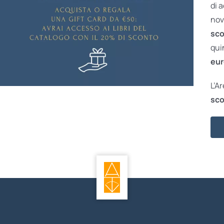
di 
nov
sco
qui
eur
L’A
sco