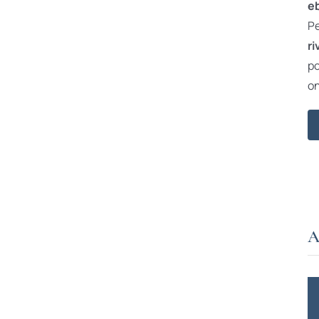
e
Pe
ri
po
on
A