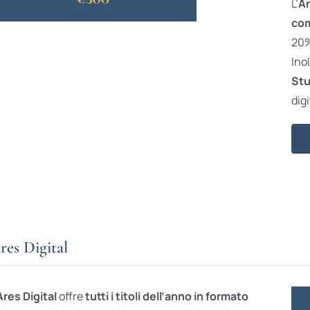
L’
Ar
com
20% 
Ino
Stu
digi
res Digital
Ares Digital
offre
tutti i titoli dell’anno in formato