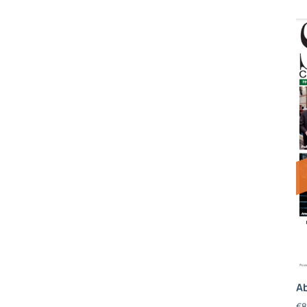
Ab
€
8