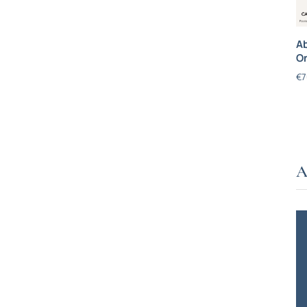
Ab
On
€
7
A