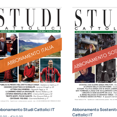
bonamento Studi Cattolici IT
Abbonamento Sostenito
Cattolici IT
0,00
–
€
140,00