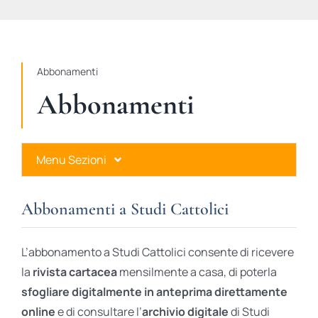
STUDI
RUBRICHE
Abbonamenti
Abbonamenti
Menu Sezioni
Abbonamenti a Studi Cattolici
Abbonamenti a Studi Cattolici
Ares Gold
L’abbonamento a Studi Cattolici consente di ricevere
Ares Digital
la
rivista cartacea
mensilmente a casa, di poterla
sfogliare digitalmente in anteprima direttamente
Ares Gift Card
online
e di consultare l’
archivio digitale
di Studi