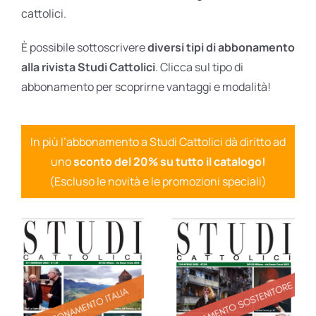
cattolici.
È possibile sottoscrivere
diversi tipi di abbonamento
alla rivista Studi Cattolici
. Clicca sul tipo di
abbonamento per scoprirne vantaggi e modalità!
In più l’abbonamento a Studi Cattolici dà diritto ad
uno
sconto del 20% su tutto il catalogo!
(Escluso le novità e le promozioni speciali)