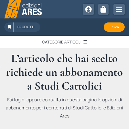
Salta
al
Tog
contenuto
Nav
Chi Siamo
PRODOTTI
Cerca
Sostienici
CATEGORIE ARTICOLI
Abbonamenti
L’articolo che hai scelto
EDITORIALI
Promozioni
richiede un abbonamento
Newsletter
IN QUESTO NUMERO
Eventi
a Studi Cattolici
Libri Ares
QUADERNI MONOGRAFICI
Fai login, oppure consulta in questa pagina le opzioni di
abbonamento per i contenuti di Studi Cattolici e Edizioni
RECENSIONI
Ares