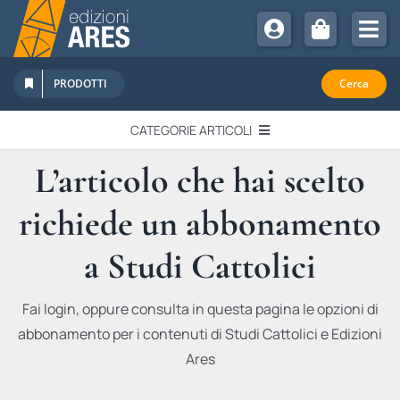
Salta
al
Tog
contenuto
Nav
Chi Siamo
PRODOTTI
Cerca
Sostienici
CATEGORIE ARTICOLI
Abbonamenti
L’articolo che hai scelto
EDITORIALI
Promozioni
richiede un abbonamento
Newsletter
IN QUESTO NUMERO
Eventi
a Studi Cattolici
Libri Ares
QUADERNI MONOGRAFICI
Fai login, oppure consulta in questa pagina le opzioni di
abbonamento per i contenuti di Studi Cattolici e Edizioni
RECENSIONI
Ares