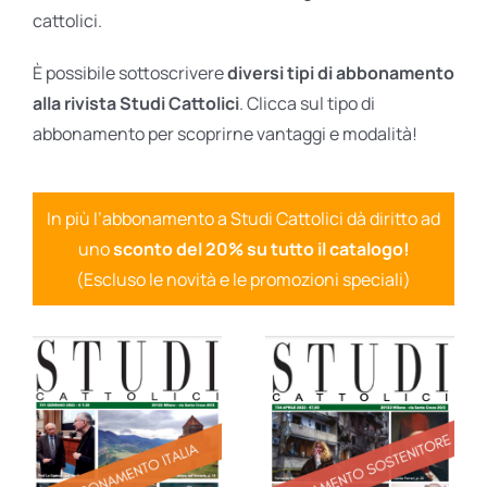
cattolici.
È possibile sottoscrivere
diversi tipi di abbonamento
alla rivista Studi Cattolici
. Clicca sul tipo di
abbonamento per scoprirne vantaggi e modalità!
In più l’abbonamento a Studi Cattolici dà diritto ad
uno
sconto del 20% su tutto il catalogo!
(Escluso le novità e le promozioni speciali)