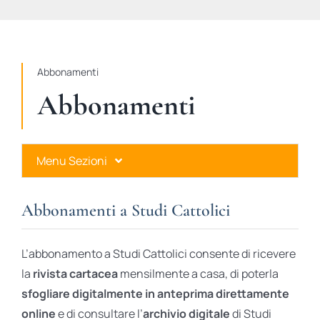
STUDI
RUBRICHE
Abbonamenti
Abbonamenti
Menu Sezioni
Abbonamenti a Studi Cattolici
Abbonamenti a Studi Cattolici
Ares Gold
L’abbonamento a Studi Cattolici consente di ricevere
Ares Digital
la
rivista cartacea
mensilmente a casa, di poterla
sfogliare digitalmente in anteprima direttamente
Ares Gift Card
online
e di consultare l’
archivio digitale
di Studi