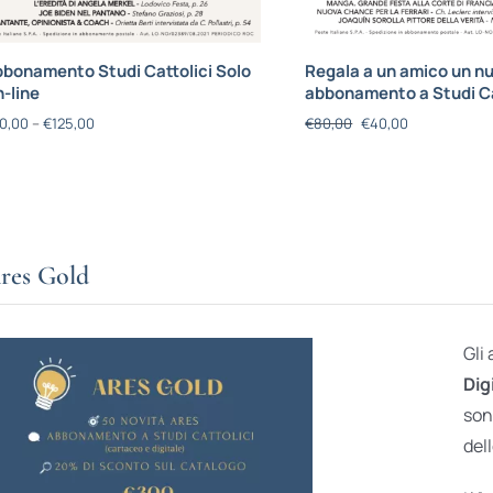
bonamento Studi Cattolici Solo
Regala a un amico un n
-line
abbonamento a Studi Ca
0,00
–
€
125,00
€
80,00
€
40,00
res Gold
Gli
Dig
son
dell