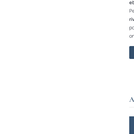
e
Pe
ri
po
on
A