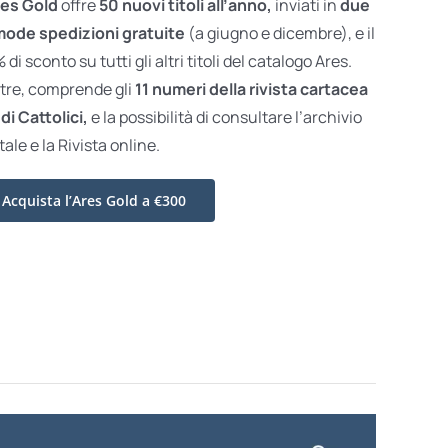
es Gold
offre
50 nuovi titoli all’anno,
inviati in
due
ode spedizioni gratuite
(a giugno e dicembre), e il
di sconto su tutti gli altri titoli del catalogo Ares.
ltre, comprende gli
11 numeri della rivista cartacea
di Cattolici,
e la possibilità di consultare l’archivio
tale e la Rivista online.
Acquista l’Ares Gold a €300