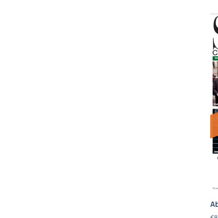
Ab
€
8