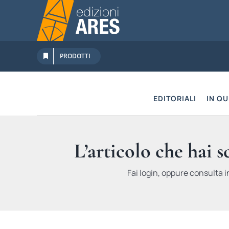
Salta
al
contenuto
PRODOTTI
EDITORIALI
IN Q
L’articolo che hai 
Fai login, oppure consulta i