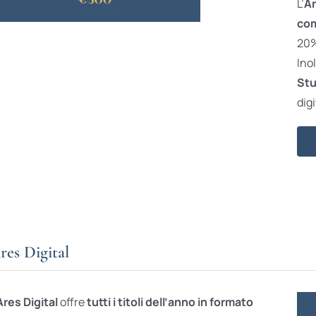
L’
Ar
com
20% 
Ino
Stu
digi
res Digital
Ares Digital
offre
tutti i titoli dell’anno in formato