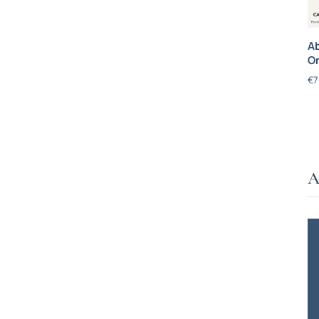
Ab
On
€
7
A