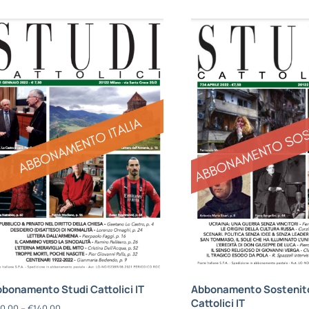
bonamento Studi Cattolici IT
Abbonamento Sostenito
Cattolici IT
0,00
–
€
140,00