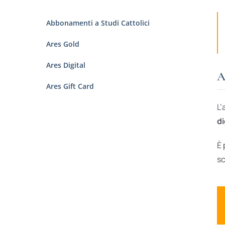
Abbonamenti a Studi Cattolici
Ares Gold
Ares Digital
A
Ares Gift Card
L’
di
È 
sc