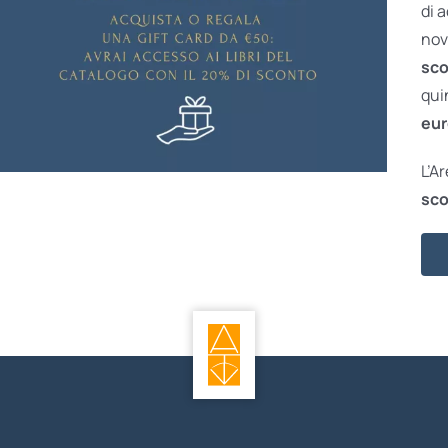
di 
nov
sco
qui
eur
L’A
sco