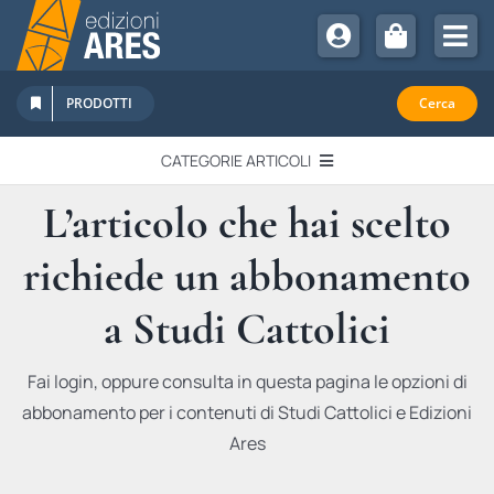
Salta
al
Tog
contenuto
Nav
Chi Siamo
PRODOTTI
Cerca
Sostienici
CATEGORIE ARTICOLI
Abbonamenti
L’articolo che hai scelto
EDITORIALI
Promozioni
richiede un abbonamento
Newsletter
IN QUESTO NUMERO
Eventi
a Studi Cattolici
Libri Ares
QUADERNI MONOGRAFICI
Fai login, oppure consulta in questa pagina le opzioni di
abbonamento per i contenuti di Studi Cattolici e Edizioni
RECENSIONI
Ares