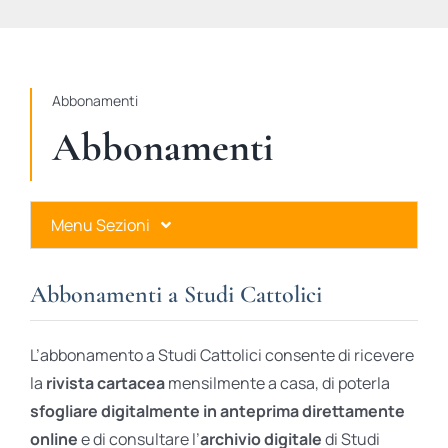
STUDI
RUBRICHE
Abbonamenti
Abbonamenti
Menu Sezioni
Abbonamenti a Studi Cattolici
Abbonamenti a Studi Cattolici
Ares Gold
L’abbonamento a Studi Cattolici consente di ricevere
Ares Digital
la
rivista cartacea
mensilmente a casa, di poterla
sfogliare digitalmente in anteprima direttamente
Ares Gift Card
online
e di consultare l’
archivio digitale
di Studi