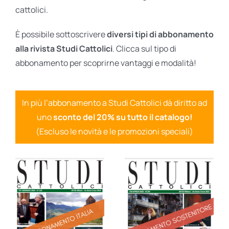
cattolici.
È possibile sottoscrivere
diversi tipi di abbonamento
alla rivista Studi Cattolici
. Clicca sul tipo di
abbonamento per scoprirne vantaggi e modalità!
In più l’abbonamento a Studi Cattolici dà diritto ad
uno
sconto del 20% su tutto il catalogo!
(Escluso le novità e le promozioni speciali)